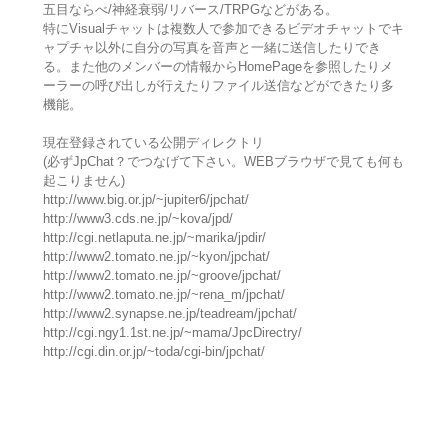
五目ならべ/神経衰弱/リバース/TRPGなどがある。
特にVisualチャットは複数人で参加できるビデオチャットでキ
ャプチャ以外に自分の写真を音声と一緒に送信したりでき
る。また他のメンバーの情報からHomePageを参照したりメ
ーラーの呼び出しが行えたりファイル送信などができたり多
機能。
現在登録されている公開ディレクトリ
(必ずJpChat？でつなげて下さい。WEBブラウザで見ても何も
起こりません)
http://www.big.or.jp/~jupiter6/jpchat/
http://www3.cds.ne.jp/~kova/jpd/
http://cgi.netlaputa.ne.jp/~marika/jpdir/
http://www2.tomato.ne.jp/~kyon/jpchat/
http://www2.tomato.ne.jp/~groove/jpchat/
http://www2.tomato.ne.jp/~rena_m/jpchat/
http://www2.synapse.ne.jp/teadream/jpchat/
http://cgi.ngy1.1st.ne.jp/~mama/JpcDirectry/
http://cgi.din.or.jp/~toda/cgi-bin/jpchat/