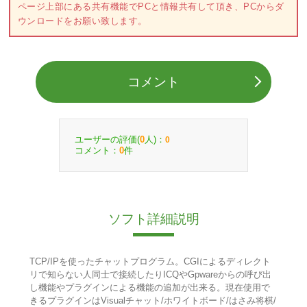
ページ上部にある共有機能でPCと情報共有して頂き、PCからダ
ウンロードをお願い致します。
コメント
ユーザーの評価(
人)：
0
0
コメント：
件
0
ソフト詳細説明
TCP/IPを使ったチャットプログラム。CGIによるディレクト
リで知らない人同士で接続したりICQやGpwareからの呼び出
し機能やプラグインによる機能の追加が出来る。現在使用で
きるプラグインはVisualチャット/ホワイトボード/はさみ将棋/