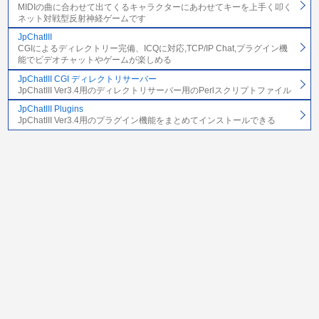
MIDIの曲に合わせて出てくるキャラクターにあわせてキーを上手く叩く
ネット対戦型反射神経ゲームです
JpChatIII
CGIによるディレクトリー完備、ICQに対応,TCP/IP Chat,プラグイン機
能でビデオチャットやゲームが楽しめる
JpChatIII CGI ディレクトリサーバー
JpChatIII Ver3.4用のディレクトリサーバー用のPerlスクリプトファイル
JpChatIII Plugins
JpChatIII Ver3.4用のプラグイン機能をまとめてインストールできる