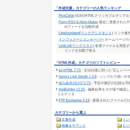
「作成支援」カテゴリーの人気ランキング
PicoClick!
GUIのHTMLクリッカブルマップ
Fumy RSS & Atom Maker
最近に更新されたHT
mフィードを自動作成
LinkAssistant(リンクアシスタント)
リンク集
インフォメーションキーパー
ホームページの
LinkList(リンクリスト)
名簿ファイルを用意す
リンクを自動で張る
「HTML作成」カテゴリのソフトレビュー
ez-HTML 7.71
- 文法仕様に則った“正しいペ
Xenu's Link Sleuth 1.3.8
- シンプルで使いや
ゆらめきのひび 1.71
- 予定や家計の記録も
AmBuilder 12.02
- 編集結果をその場で確認
Lエディタ
FTP Exchange 3.15
- 更新されたファイルだ
カテゴリーから選ぶ
文書作成
イン
画像＆サウンド
ビジ