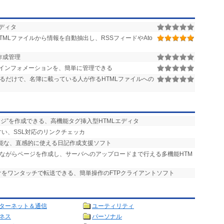
エディタ
MLファイルから情報を自動抽出し、RSSフィードやAto
作成管理
インフォメーションを、簡単に管理できる
るだけで、名簿に載っている人が作るHTMLファイルへの
ージ”を作成できる、高機能タグ挿入型HTMLエディタ
すい、SSL対応のリンクチェッカ
可能な、直感的に使える日記作成支援ソフト
しながらページを作成し、サーバへのアップロードまで行える多機能HTM
けをワンタッチで転送できる、簡単操作のFTPクライアントソフト
ターネット＆通信
ユーティリティ
ネス
パーソナル