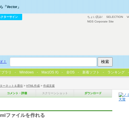
「Vector」
ベクターサイン
ちょい読み!
SELECTION
V
NGS Corporate Site
ド！
イブラリ
Windows
Mac(OS X)
全OS
新着ソフト
ランキング
ターネット＆通信
>
HTML作成
>
作成支援
コメント・評価
スクリーンショット
ダウンロード
mlファイルを作れる