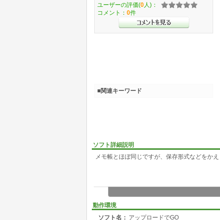
ユーザーの評価(
0
人)：
コメント：
0
件
■関連キーワード
ソフト詳細説明
メモ帳とほぼ同じですが、保存形式などをかえ
動作環境
ソフト名：
アップロードでGO