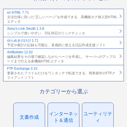
ez-HTML 7.71
文法仕様に則った“正しいページ”を作成できる、高機能タグ挿入型HTML
エディタ
Xenu's Link Sleuth 1.3.8
シンプルで使いやすい、SSL対応のリンクチェッカ
ゆらめきのひび 1.71
予定や家計の記録も可能な、直感的に使える日記作成支援ソフト
AmBuilder 12.02
編集結果をその場で確認しながらページを作成し、サーバへのアップロ
ードまで行える多機能HTMLエディタ
FTP Exchange 3.15
更新されたファイルだけをワンタッチで転送できる、簡単操作のFTPク
ライアントソフト
カテゴリーから選ぶ
インターネッ
ユーティリテ
文書作成
ト＆通信
ィ