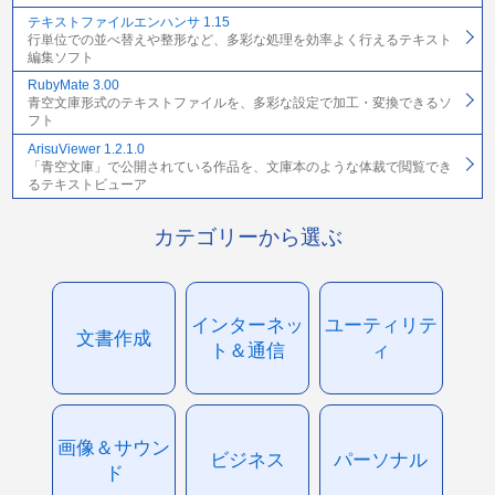
テキストファイルエンハンサ 1.15
行単位での並べ替えや整形など、多彩な処理を効率よく行えるテキスト
編集ソフト
RubyMate 3.00
青空文庫形式のテキストファイルを、多彩な設定で加工・変換できるソ
フト
ArisuViewer 1.2.1.0
「青空文庫」で公開されている作品を、文庫本のような体裁で閲覧でき
るテキストビューア
カテゴリーから選ぶ
インターネッ
ユーティリテ
文書作成
ト＆通信
ィ
画像＆サウン
ビジネス
パーソナル
ド