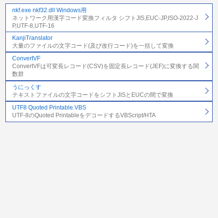
nkf.exe nkf32.dll Windows用
ネットワーク用漢字コード変換フィルタ シフトJIS,EUC-JP,ISO-2022-J
P,UTF-8,UTF-16
KanjiTranslator
大量のファイルの文字コード(及び改行コード)を一括して変換
ConvertVF
ConvertVFは可変長レコード(CSV)を固定長レコード(JEF)に変換する関
数群
うにっくす
テキストファイルの文字コードをシフトJISとEUCの間で変換
UTF8 Quoted Printable.VBS
UTF-8のQuoted PrintableをデコードするVBScript/HTA