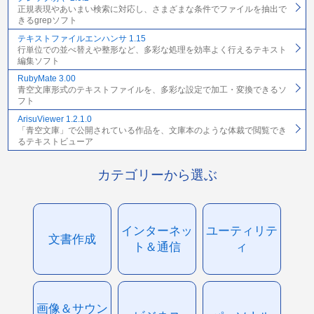
正規表現やあいまい検索に対応し、さまざまな条件でファイルを抽出で
きるgrepソフト
テキストファイルエンハンサ 1.15
行単位での並べ替えや整形など、多彩な処理を効率よく行えるテキスト
編集ソフト
RubyMate 3.00
青空文庫形式のテキストファイルを、多彩な設定で加工・変換できるソ
フト
ArisuViewer 1.2.1.0
「青空文庫」で公開されている作品を、文庫本のような体裁で閲覧でき
るテキストビューア
カテゴリーから選ぶ
インターネッ
ユーティリテ
文書作成
ト＆通信
ィ
画像＆サウン