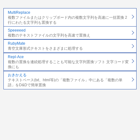
MultiReplace
複数ファイルまたはクリップボード内の複数文字列を高速に一括置換 2
行にわたる文字列も置換する
Speeeeed
複数のテキストファイルの文字列を高速で置換え
RubyMate
青空文庫形式テキストをさまざまに処理する
Repl-Ace
複数の置換を連続処理することも可能な文字列置換ソフト 文字コード変
換にも
おきかえる
テキストベース(txt、html等)の「複数ファイル」中にある「複数の単
語」をD&Dで簡単置換