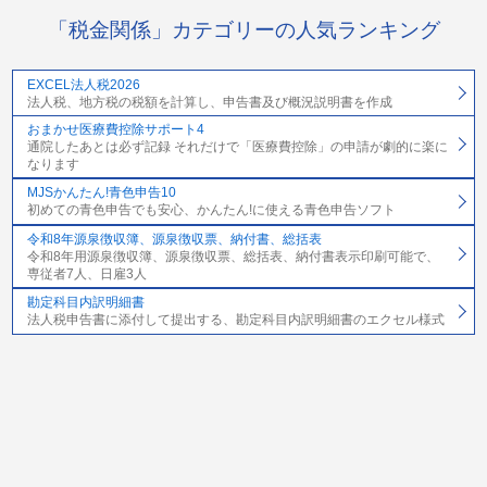
「税金関係」カテゴリーの人気ランキング
EXCEL法人税2026
法人税、地方税の税額を計算し、申告書及び概況説明書を作成
おまかせ医療費控除サポート4
通院したあとは必ず記録 それだけで「医療費控除」の申請が劇的に楽に
なります
MJSかんたん!青色申告10
初めての青色申告でも安心、かんたん!に使える青色申告ソフト
令和8年源泉徴収簿、源泉徴収票、納付書、総括表
令和8年用源泉徴収簿、源泉徴収票、総括表、納付書表示印刷可能で、
専従者7人、日雇3人
勘定科目内訳明細書
法人税申告書に添付して提出する、勘定科目内訳明細書のエクセル様式