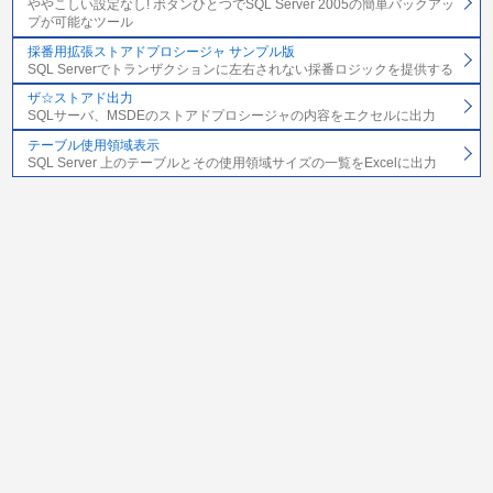
ややこしい設定なし! ボタンひとつでSQL Server 2005の簡単バックアッ
プが可能なツール
採番用拡張ストアドプロシージャ サンプル版
SQL Serverでトランザクションに左右されない採番ロジックを提供する
ザ☆ストアド出力
SQLサーバ、MSDEのストアドプロシージャの内容をエクセルに出力
テーブル使用領域表示
SQL Server 上のテーブルとその使用領域サイズの一覧をExcelに出力