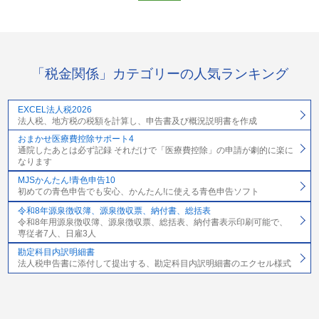
「税金関係」カテゴリーの人気ランキング
EXCEL法人税2026
法人税、地方税の税額を計算し、申告書及び概況説明書を作成
おまかせ医療費控除サポート4
通院したあとは必ず記録 それだけで「医療費控除」の申請が劇的に楽に
なります
MJSかんたん!青色申告10
初めての青色申告でも安心、かんたん!に使える青色申告ソフト
令和8年源泉徴収簿、源泉徴収票、納付書、総括表
令和8年用源泉徴収簿、源泉徴収票、総括表、納付書表示印刷可能で、
専従者7人、日雇3人
勘定科目内訳明細書
法人税申告書に添付して提出する、勘定科目内訳明細書のエクセル様式