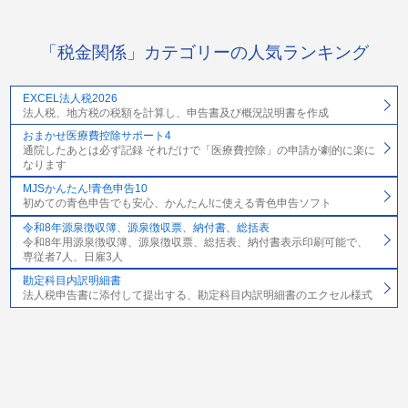
「税金関係」カテゴリーの人気ランキング
EXCEL法人税2026
法人税、地方税の税額を計算し、申告書及び概況説明書を作成
おまかせ医療費控除サポート4
通院したあとは必ず記録 それだけで「医療費控除」の申請が劇的に楽に
なります
MJSかんたん!青色申告10
初めての青色申告でも安心、かんたん!に使える青色申告ソフト
令和8年源泉徴収簿、源泉徴収票、納付書、総括表
令和8年用源泉徴収簿、源泉徴収票、総括表、納付書表示印刷可能で、
専従者7人、日雇3人
勘定科目内訳明細書
法人税申告書に添付して提出する、勘定科目内訳明細書のエクセル様式