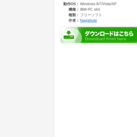
動作OS：
Windows 8/7/Vista/XP
■特徴
機種：
IBM-PC x64
・大きさを自由に変えられます
種類：
フリーソフト
・背景やウインドウ枠を透明化して、月だけを
作者：
Nagatsuki
・新月で月が見えない日は、満ち欠けや自転の