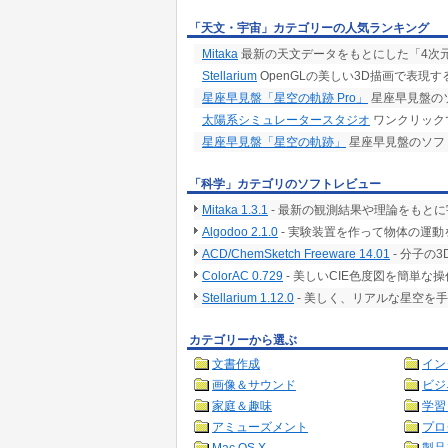
「天文・宇宙」カテゴリーの人気ランキング
Mitaka
最新の天文データをもとにした「4次
Stellarium
OpenGLの美しい3D描画で表現
星座早見盤「星空の軌跡 Pro」
星座早見盤の
太陽系シミュレータースタジオ
ワンクリック
星座早見盤「星空の軌跡」
星座早見盤のソフ
「科学」カテゴリのソフトレビュー
Mitaka 1.3.1
- 最新の観測結果や理論をもとに
Algodoo 2.1.0
- 実験装置を作って物体の運動
ACD/ChemSketch Freeware 14.01
- 分子の
ColorAC 0.729
- 美しいCIE色度図を簡単な
Stellarium 1.12.0
- 美しく、リアルな星空を
カテゴリーから選ぶ
文書作成
イン
画像＆サウンド
ビジ
家庭＆趣味
学習
アミューズメント
プロ