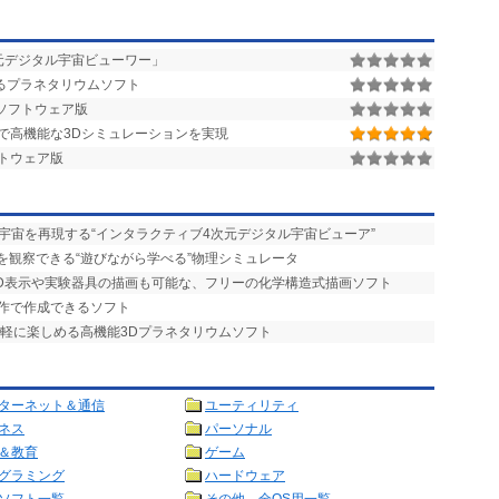
元デジタル宇宙ビューワー」
するプラネタリウムソフト
ソフトウェア版
で高機能な3Dシミュレーションを実現
トウェア版
宇宙を再現する“インタラクティブ4次元デジタル宇宙ビューア”
を観察できる“遊びながら学べる”物理シミュレータ
3D表示や実験器具の描画も可能な、フリーの化学構造式描画ソフト
操作で作成できるソフト
手軽に楽しめる高機能3Dプラネタリウムソフト
ターネット＆通信
ユーティリティ
ネス
パーソナル
＆教育
ゲーム
グラミング
ハードウェア