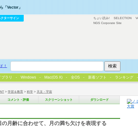
「Vector」
ベクターサイン
ちょい読み!
SELECTION
V
NGS Corporate Site
ド！
イブラリ
Windows
Mac(OS X)
全OS
新着ソフト
ランキング
/NT
>
学習＆教育
>
科学
>
天文・宇宙
コメント・評価
スクリーンショット
ダウンロード
日の月齢に合わせて、月の満ち欠けを表現する