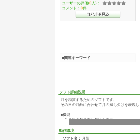
ユーザーの評価(
0
人)：
コメント：
0
件
■関連キーワード
ソフト詳細説明
月を鑑賞するためのソフトです。
その日の月齢に合わせて月の満ち欠けを表現し
■機能
・その日の月の満ち欠けを表示
・日付を指定して月の満ち欠けを表示
・月齢、月の出・月の入り時刻を表示
動作環境
・満ち欠けのアニメーション
ソフト名：
月影
・自転のアニメーション