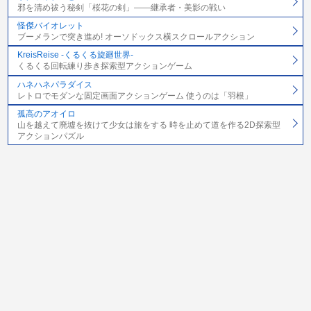
邪を清め祓う秘剣「桜花の剣」――継承者・美影の戦い
怪傑バイオレット
ブーメランで突き進め! オーソドックス横スクロールアクション
KreisReise -くるくる旋廻世界-
くるくる回転練り歩き探索型アクションゲーム
ハネハネパラダイス
レトロでモダンな固定画面アクションゲーム 使うのは「羽根」
孤高のアオイロ
山を越えて廃墟を抜けて少女は旅をする 時を止めて道を作る2D探索型
アクションパズル