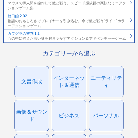
マウスで棒人間を操作して敵と戦う、スピード感抜群の爽快なミニアク
ションゲーム集
鼈口飴 2.02
物語のおもしろさでプレイヤーを引き込む。傘で敵と戦う“ライト”ホラ
ーアクションゲーム
カプグラの審判 1.1
心の中に抱えた深い謎を解き明かすアクション＆アドベンチャーゲーム
カテゴリーから選ぶ
インターネッ
ユーティリテ
文書作成
ト＆通信
ィ
画像＆サウン
ビジネス
パーソナル
ド