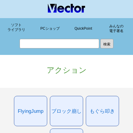
ソフト
みんなの
PCショップ
QuickPoint
ライブラリ
電子署名
アクション
FlyingJump
ブロック崩し
もぐら叩き