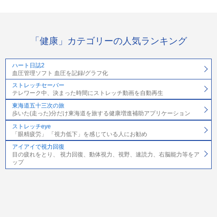
「健康」カテゴリーの人気ランキング
ハート日誌2
血圧管理ソフト 血圧を記録/グラフ化
ストレッチセーバー
テレワーク中、決まった時間にストレッチ動画を自動再生
東海道五十三次の旅
歩いた(走った)分だけ東海道を旅する健康増進補助アプリケーション
ストレッチeye
「眼精疲労」 「視力低下」を感じている人にお勧め
アイアイで視力回復
目の疲れをとり、 視力回復、動体視力、視野、速読力、右脳能力等をア
ップ