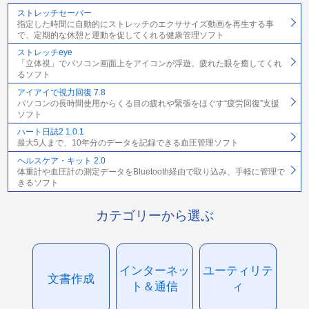
ストレッチセーバー
指定した時間に自動的にストレッチのエクササイズ動画を再生する事
で、定期的な休憩と運動を促してくれる健康管理ソフト
ストレッチeye
「立体視」でパソコン画面上をアイコンが浮遊。疲れた眼を癒してくれ
るソフト
アイアイで視力回復 7.8
パソコンの長時間使用からくる目の疲れや緊張をほぐす“疲労回復”支援
ソフト
ハート日誌2 1.0.1
最大5人まで、10年分のデータを記録できる血圧管理ソフト
ヘルスケア・キット 2.0
体重計や血圧計の測定データをBluetooth経由で取り込み、手軽に管理で
きるソフト
カテゴリーから選ぶ
インターネッ
ユーティリテ
文書作成
ト＆通信
ィ