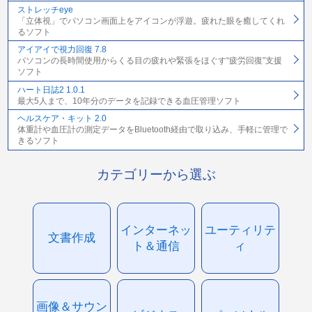
ストレッチeye
「立体視」でパソコン画面上をアイコンが浮遊。疲れた眼を癒してくれ
るソフト
アイアイで視力回復 7.8
パソコンの長時間使用からくる目の疲れや緊張をほぐす“疲労回復”支援
ソフト
ハート日誌2 1.0.1
最大5人まで、10年分のデータを記録できる血圧管理ソフト
ヘルスケア・キット 2.0
体重計や血圧計の測定データをBluetooth経由で取り込み、手軽に管理で
きるソフト
カテゴリーから選ぶ
インターネッ
ユーティリテ
文書作成
ト＆通信
ィ
画像＆サウン