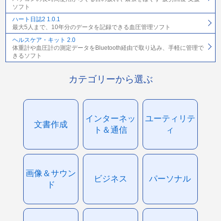
ソフト
ハート日誌2 1.0.1
最大5人まで、10年分のデータを記録できる血圧管理ソフト
ヘルスケア・キット 2.0
体重計や血圧計の測定データをBluetooth経由で取り込み、手軽に管理で
きるソフト
カテゴリーから選ぶ
インターネッ
ユーティリテ
文書作成
ト＆通信
ィ
画像＆サウン
ビジネス
パーソナル
ド