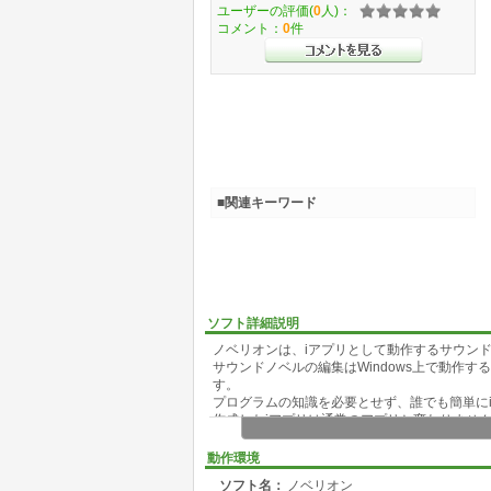
ユーザーの評価(
0
人)：
コメント：
0
件
■関連キーワード
ソフト詳細説明
ノベリオンは、iアプリとして動作するサウン
サウンドノベルの編集はWindows上で動作
す。
プログラムの知識を必要とせず、誰でも簡単に
作成したiアプリは通常のアプリと変わりませ
とができます。
動作環境
ソフト名：
ノベリオン