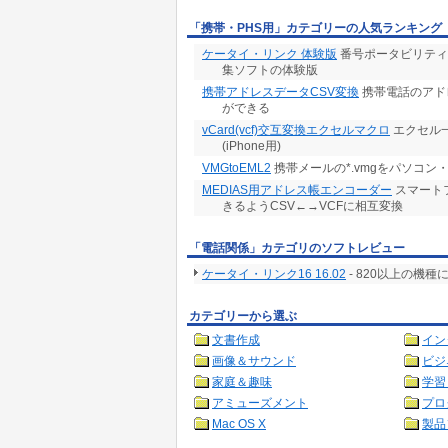
「携帯・PHS用」カテゴリーの人気ランキング
ケータイ・リンク 体験版
番号ポータビリティ
集ソフトの体験版
携帯アドレスデータCSV変換
携帯電話のアド
ができる
vCard(vcf)交互変換エクセルマクロ
エクセル一
(iPhone用)
VMGtoEML2
携帯メールの*.vmgをパソコン
MEDIAS用アドレス帳エンコーダー
スマート
きるようCSV←→VCFに相互変換
「電話関係」カテゴリのソフトレビュー
ケータイ・リンク16 16.02
- 820以上の機
カテゴリーから選ぶ
文書作成
イン
画像＆サウンド
ビジ
家庭＆趣味
学習
アミューズメント
プロ
Mac OS X
製品