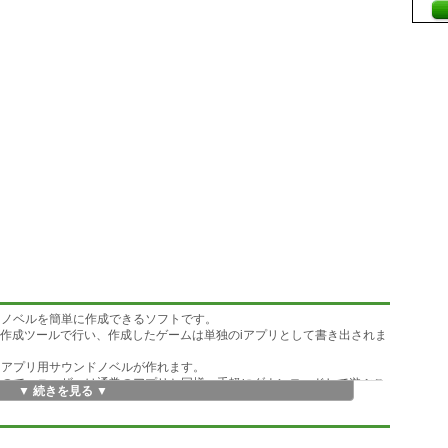
ドノベルを簡単に作成できるソフトです。
する作成ツールで行い、作成したゲームは単独のiアプリとして書き出されま
iアプリ用サウンドノベルが作れます。
んので、ユーザーは通常のアプリと同様、手軽にダウンロードして遊ぶこ
▼ 続きを見る ▼