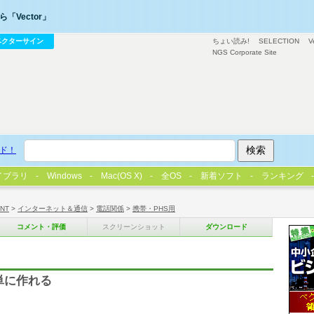
「Vector」
ベクターサイン
ちょい読み!
SELECTION
V
NGS Corporate Site
ド！
イブラリ
Windows
Mac(OS X)
全OS
新着ソフト
ランキング
/NT
>
インターネット＆通信
>
電話関係
>
携帯・PHS用
コメント・評価
スクリーンショット
ダウンロード
単に作れる