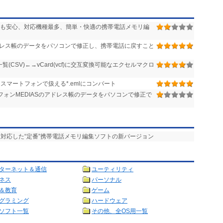
も安心、対応機種最多、簡単・快適の携帯電話メモリ編
レス帳のデータをパソコンで修正し、携帯電話に戻すこと
覧(CSV)←→vCard(vcf)に交互変換可能なエクセルマクロ
・スマートフォンで扱える*.emlにコンバート
フォンMEDIASのアドレス帳のデータをパソコンで修正で
種に対応した“定番”携帯電話メモリ編集ソフトの新バージョン
ターネット＆通信
ユーティリティ
ネス
パーソナル
＆教育
ゲーム
グラミング
ハードウェア
ソフト一覧
その他、全OS用一覧