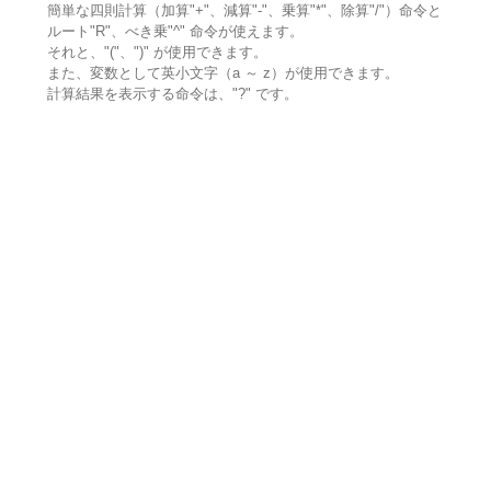
簡単な四則計算（加算"+"、減算"-"、乗算"*"、除算"/"）命令と
ルート"R"、べき乗"^" 命令が使えます。
それと、"("、")" が使用できます。
また、変数として英小文字（a ～ z）が使用できます。
計算結果を表示する命令は、"?" です。