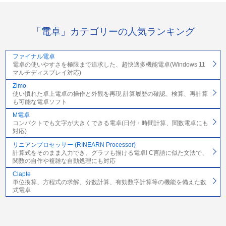
「電卓」カテゴリーの人気ランキング
ファイナル電卓
電卓の使いやすさを極限まで追求した、超快適多機能電卓(Windows 11
マルチディスプレイ対応)
Zimo
使い慣れた卓上電卓の操作と外観を再現 計算履歴の確認、検算、再計算
も可能な電卓ソフト
M電卓
コンパクトでも文字が大きくできる電卓(日付・時間計算、関数電卓にも
対応)
リニアンプロセッサー (RINEARN Processor)
計算式をそのまま入力でき、グラフも描ける電卓! C言語に似た文法で、
関数の自作や複雑な自動処理にも対応
Clapte
単位換算、方程式の求解、分数計算、有効数字計算等の機能を備えた数
式電卓