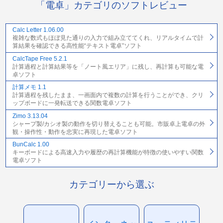
「電卓」カテゴリのソフトレビュー
Calc Letter 1.06.00
複雑な数式もほぼ見た通りの入力で組み立ててくれ、リアルタイムで計
算結果を確認できる高性能“テキスト電卓”ソフト
CalcTape Free 5.2.1
計算過程と計算結果等を「ノート風エリア」に残し、再計算も可能な電
卓ソフト
計算メモ 1.1
計算過程を残したまま、一画面内で複数の計算を行うことができ、クリ
ップボードに一発転送できる関数電卓ソフト
Zimo 3.13.04
シャープ製/カシオ製の動作を切り替えることも可能。市販卓上電卓の外
観・操作性・動作を忠実に再現した電卓ソフト
BunCalc 1.00
キーボードによる高速入力や履歴の再計算機能が特徴の使いやすい関数
電卓ソフト
カテゴリーから選ぶ