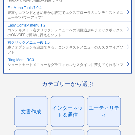
ista/XPでも同じ機能を利用できる
FileMenu Tools 7.0.4
豊富なコマンドときめ細かな設定でエクスプローラのコンテキストメニ
ューを“パワーアップ”
Easy Context menu 1.2
コンテキスト（右クリック）メニューへの項目追加をチェックボックス
のON\/OFFで簡単に行えるソフト
右クリックメニュー改 1.5
終了オプションも追加できる、コンテキストメニューのカスタマイズソ
フト
Ring Menu RC3
ショートカットメニューをグラフィカルなスタイルに変えてくれるソフ
ト
カテゴリーから選ぶ
インターネッ
ユーティリテ
文書作成
ト＆通信
ィ