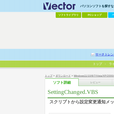
パソコンソフトを探すなら
ソフトライブラリ
PCショップ
サーチトレン
トップ
ラ
トップ
>
ダウンロード
>
Windows11/10/8/7/Vista/XP/2000
ソフト詳細
レビュー
SettingChanged.VBS
スクリプトから設定変更通知メッセー