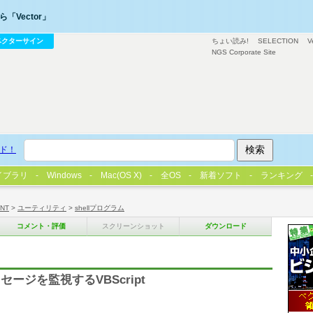
「Vector」
ベクターサイン
ちょい読み!
SELECTION
V
NGS Corporate Site
ド！
イブラリ
Windows
Mac(OS X)
全OS
新着ソフト
ランキング
/NT
>
ユーティリティ
>
shellプログラム
コメント・評価
スクリーンショット
ダウンロード
ジを監視するVBScript