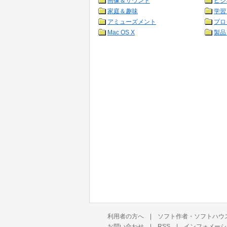
画像＆サウンド
ビジ
家庭＆趣味
学習
アミューズメント
プロ
Mac OS X
製品
利用者の方へ
|
ソフト作者・ソフトハウ
お問い合わせ
|
RSS
|
インフォメーシ