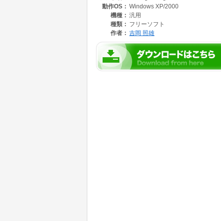
動作OS：
Windows XP/2000
機種：
汎用
種類：
フリーソフト
作者：
吉岡 照雄