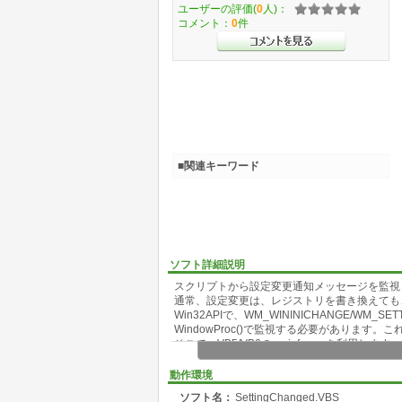
ユーザーの評価(
0
人)：
コメント：
0
件
■関連キーワード
ソフト詳細説明
スクリプトから設定変更通知メッセージを監視
通常、設定変更は、レジストリを書き換えても
Win32APIで、WM_WININICHANGE/WM
WindowProc()で監視する必要があります
そこで、VB5/VB6のsysinfo.ocxを利用します。
動作環境
ソフト名：
SettingChanged.VBS