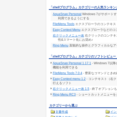
「shellプログラム」カテゴリーの人気ランキン
AquaSnap Personal
Windows 7がサポートする
利用できるようにする
FileMenu Tools
エクスプローラのコンテキス
Easy Context Menu
エクスプローラなどのコ
右クリックメニュー改
右クリックのコンテキ
性&スマート化にお奨め♪
Ring Menu
直観的な操作とグラフィカルなア
「shellプログラム」カテゴリのソフトレビュー
AquaSnap Personal 1.17.1
- Windows 7
機能を利用できる
FileMenu Tools 7.0.4
- 豊富なコマンドとき
Easy Context menu 1.2
- コンテキスト（右ク
行えるソフト
右クリックメニュー改 1.5
- 終了オプション
Ring Menu RC3
- ショートカットメニュー
カテゴリーから選ぶ
文書作成
イン