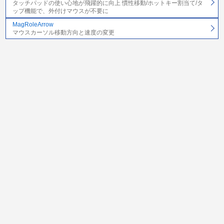
タッチパッドの使い心地が飛躍的に向上 慣性移動/ホットキー割当て/タ
ップ機能で、外付けマウスが不要に
MagRoleArrow
マウスカーソル移動方向と速度の変更