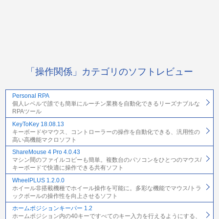
「操作関係」カテゴリのソフトレビュー
Personal RPA
個人レベルで誰でも簡単にルーチン業務を自動化できるリーズナブルな
RPAツール
KeyToKey 18.08.13
キーボードやマウス、コントローラーの操作を自動化できる、汎用性の
高い高機能マクロソフト
ShareMouse 4 Pro 4.0.43
マシン間のファイルコピーも簡単。複数台のパソコンをひとつのマウス/
キーボードで快適に操作できる共有ソフト
WheelPLUS 1.2.0.0
ホイール非搭載機種でホイール操作を可能に。多彩な機能でマウス/トラ
ックボールの操作性を向上させるソフト
ホームポジションキーパー 1.2
ホームポジション内の40キーですべてのキー入力を行えるようにする、