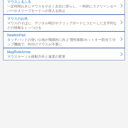
マウスふるふる
一定時間おきにマウスを小さく左右に揺らし、一時的にスクリーンセー
バーやスリープモードへの突入を防止
マウスのお供
マウスのそばに、デジタル時計やクリップボードにコピーした文字列な
どの情報をくっつける
NewtonPad
タッチパッドの使い心地が飛躍的に向上 慣性移動/ホットキー割当て/タ
ップ機能で、外付けマウスが不要に
MagRoleArrow
マウスカーソル移動方向と速度の変更