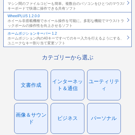
マシン間のファイルコピーも簡単。複数台のパソコンをひとつのマウス/
キーボードで快適に操作できる共有ソフト
WheelPLUS 1.2.0.0
ホイール非搭載機種でホイール操作を可能に。多彩な機能でマウス/トラ
ックボールの操作性を向上させるソフト
ホームポジションキーパー 1.2
ホームポジション内の40キーですべてのキー入力を行えるようにする、
ユニークなキー割り当て変更ソフト
カテゴリーから選ぶ
インターネッ
ユーティリテ
文書作成
ト＆通信
ィ
画像＆サウン
ビジネス
パーソナル
ド