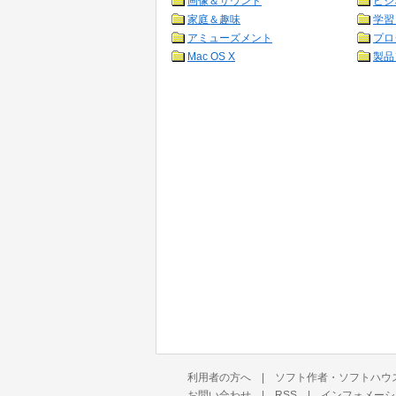
画像＆サウンド
ビジ
家庭＆趣味
学習
アミューズメント
プロ
Mac OS X
製品
利用者の方へ
|
ソフト作者・ソフトハウ
お問い合わせ
|
RSS
|
インフォメーシ