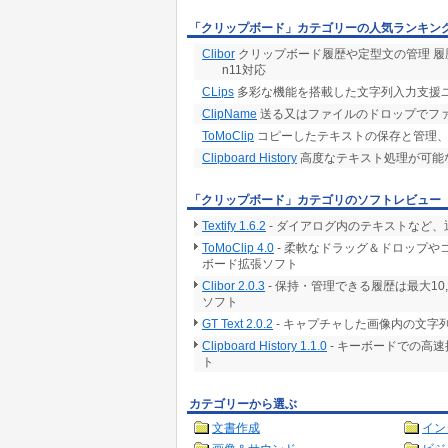
「クリップボード」カテゴリーの人気ランキン
Clibor
クリップボード履歴や定型文の管理 履歴は最大
n11対応
CLips
多彩な機能を搭載した文字列入力支援
ClipName
送る又はファイルのドロップでフ
ToMoClip
コピーしたテキストの保存と管理、PAP
Clipboard History
高度なテキスト処理が可能
「クリップボード」カテゴリのソフトレビュー
Textify 1.6.2
- ダイアログ内のテキストなど
ToMoClip 4.0
- 柔軟なドラッグ＆ドロップ
ボード拡張ソフト
Clibor 2.0.3
- 保持・管理できる履歴は最大1
ソフト
GT Text 2.0.2
- キャプチャした画像内の文字
Clipboard History 1.1.0
- キーボードでの高速
ト
カテゴリーから選ぶ
文書作成
イン