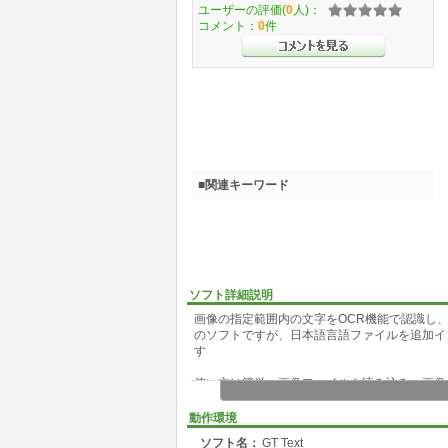
ユーザーの評価(
0
人)：
コメント：
0
件
■関連キーワード
ソフト詳細説明
画像の指定範囲内の文字をOCR機能で認識し、
のソフトですが、日本語言語ファイルを追加イ
す
使い方は簡単。画像ファイルを読み込み、画像
で認識させるだけです。認識後に自動的にクリ
に表示されるので、「クリップボードにコピー(
動作環境
対応する画像形式はBMP/JPEG/PNG/GIF/TIFF
ソフト名：
GT Text