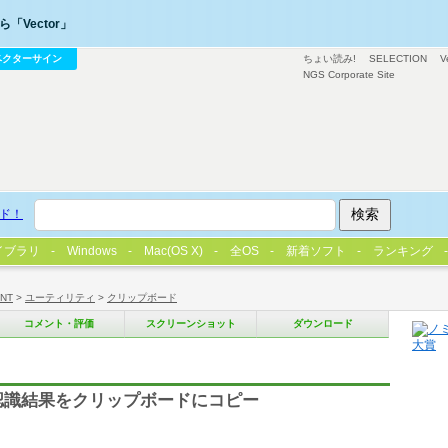
「Vector」
ベクターサイン
ちょい読み!
SELECTION
V
NGS Corporate Site
ド！
イブラリ
Windows
Mac(OS X)
全OS
新着ソフト
ランキング
/NT
>
ユーティリティ
>
クリップボード
コメント・評価
スクリーンショット
ダウンロード
認識結果をクリップボードにコピー