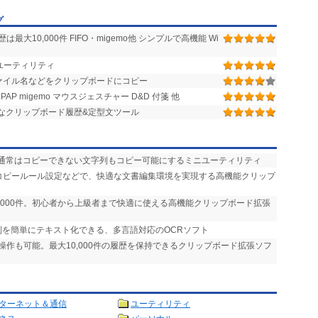
グ
10,000件 FIFO・migemo他 シンプルで高機能 Wi
ユーティリティ
ァイル名などをクリップボードにコピー
 migemo マウスジェスチャー D&D 付箋 他
なクリップボード履歴&定型文ツール
、通常はコピーできない文字列もコピー可能にするミニユーティリティ
やコピールール設定などで、快適な文書編集環境を実現する高機能クリップ
0,000件。初心者から上級者まで快適に使える高機能クリップボード拡張
列を簡単にテキスト化できる、多言語対応のOCRソフト
操作も可能。最大10,000件の履歴を保持できるクリップボード拡張ソフ
ターネット＆通信
ユーティリティ