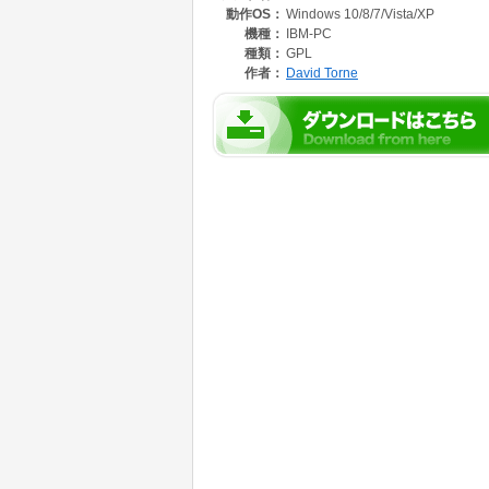
動作OS：
Windows 10/8/7/Vista/XP
画像全体の文字をまとめてテキスト化する機能
して読み込むことも可能。この機能を利用すれ
機種：
IBM-PC
とができます。
種類：
GPL
作者：
David Torne
読み込んだ画像を拡大・縮小して、文字を認識
読み込んだ画像ファイルやキャプチャした画像
することもできます。
【日本語対応の方法】
(1)「GT Text」を起動し、「Add languag
(2)日本語言語ファイルのインストーラが起動したら、「Sel
a」の「+」のクリックしてリストを表示し、「Download
tall」をクリック。
(3)インストール完了後、「close」ボタンを
(4)「File」→「Settings」の順に選択し、「T
「OK」をクリック。