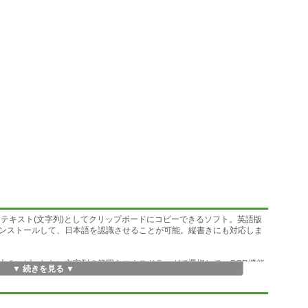
テキスト(文字列)としてクリップボードにコピーできるソフト。英語版
ンストールして、日本語を認識させることが可能。縦書きにも対応しま
上のコピーしたい文字列の範囲をマウスドラッグで選択して、OCR機能
▼ 続きを見る ▼
ップボードにコピーされるのではなく、認識された文字列がダイアログ
転送)する」か「再度、OCR認識させる」のかをユーザが選択します。
。