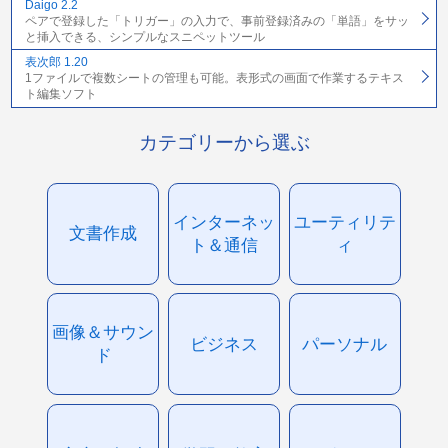
Daigo 2.2
ペアで登録した「トリガー」の入力で、事前登録済みの「単語」をサッ
と挿入できる、シンプルなスニペットツール
表次郎 1.20
1ファイルで複数シートの管理も可能。表形式の画面で作業するテキス
ト編集ソフト
カテゴリーから選ぶ
インターネッ
ユーティリテ
文書作成
ト＆通信
ィ
画像＆サウン
ビジネス
パーソナル
ド