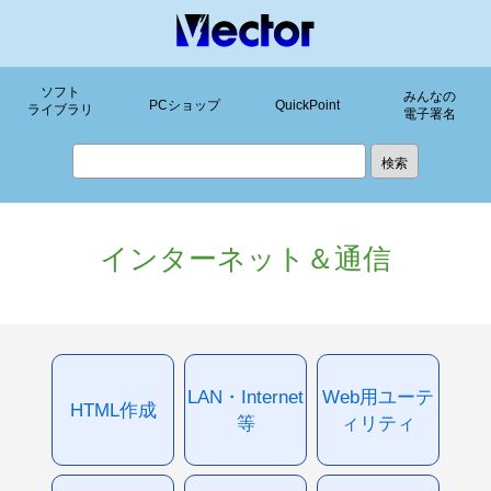
ソフト
みんなの
PCショップ
QuickPoint
ライブラリ
電子署名
インターネット＆通信
LAN・Internet
Web用ユーテ
HTML作成
等
ィリティ