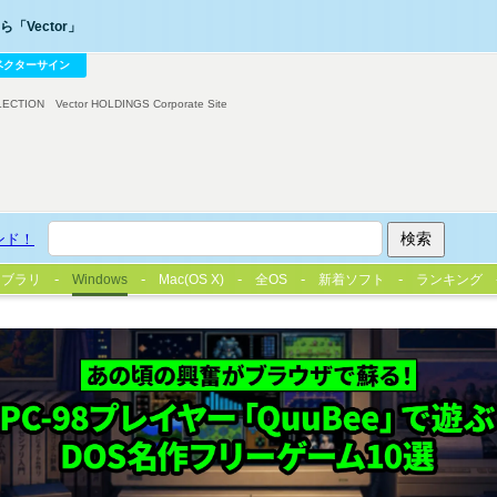
「Vector」
ベクターサイン
LECTION
Vector HOLDINGS Corporate Site
ンド！
イブラリ
Windows
Mac(OS X)
全OS
新着ソフト
ランキング