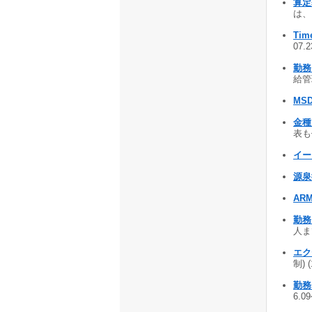
算定
は、
Tim
07.
勤務
給管理
MS
金種
表も作
イー
源泉
ARM
勤務シ
人まで
エク
制) 
勤務
6.0