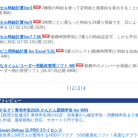
セル時給計算Ver3
2種類の時給を使って定時給と残業給を算出することが出来る
 86K)
セル時給計算Ver5
1時間ごとに異なった時給を24通り登録でき、日によ
る (17.02.13公開 152K)
セル時給計算Ver7 7.06
勤務時間帯別に7通りの時給設定可、しかも平日
に対応 (17.02.13公開 111K)
ニ用時給計算 for Excel 5.01
5通りのシフト(勤務時間帯)と時給を自由に設定
44K)
なタイムレコーダー用勤怠管理ソフト 48f
勤務中のメンバーが画面に表
ーダー用の管理ソフト (16.07.25公開 690K)
1 |
2
|
3
|
4
フトレビュー
やるぞ！青色申告2026 かんたん節税申告 for WIN
【税理士監修済】青色申告用の仕訳・決算書から確定申告・消費税申告まで
ん作成。最新税制に対応。サポート０円で安心。
Smart Defrag 11 PRO 3ライセンス
全世界1,500万人が愛用するHDDデフラグ・SSD最適化ソフト！高度なデフ