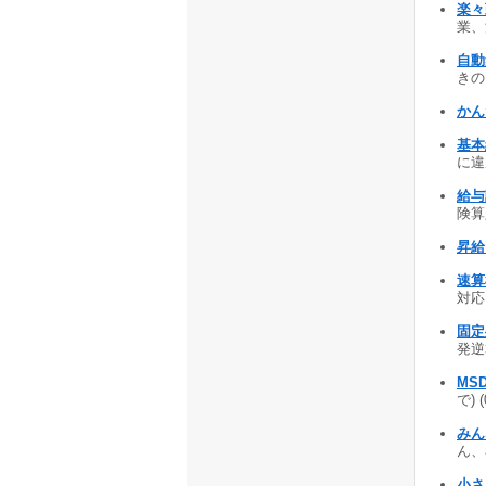
楽々
業、
自動
きの
かん
基本
に違
給与
険算定
昇給
速算
対応!
固定
発逆
MSD
で) 
みん
ん、
小さ