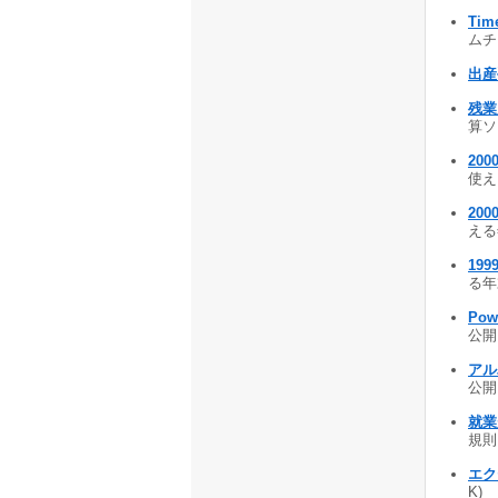
Ti
ムチェ
出産
残業見
算ソフ
200
使え
200
える
199
る年
Pow
公開 
アル
公開 
就業
規則を
エク
K)