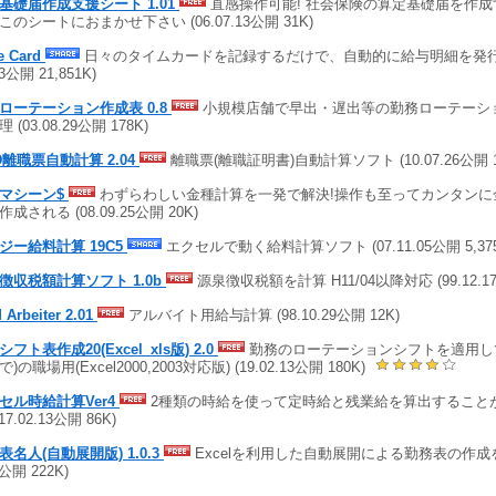
基礎届作成支援シート 1.01
直感操作可能! 社会保険の算定基礎届を作
このシートにおまかせ下さい (06.07.13公開 31K)
e Card
日々のタイムカードを記録するだけで、自動的に給与明細を発行して
23公開 21,851K)
ローテーション作成表 0.8
小規模店舗で早出・遅出等の勤務ローテーシ
 (03.08.29公開 178K)
D離職票自動計算 2.04
離職票(離職証明書)自動計算ソフト (10.07.26公開 1,
マシーン$
わずらわしい金種計算を一発で解決!操作も至ってカンタンに
成される (08.09.25公開 20K)
ジー給料計算 19C5
エクセルで動く給料計算ソフト (07.11.05公開 5,375
徴収税額計算ソフト 1.0b
源泉徴収税額を計算 H11/04以降対応 (99.12.17
 Arbeiter 2.01
アルバイト用給与計算 (98.10.29公開 12K)
フト表作成20(Excel_xls版) 2.0
勤務のローテーションシフトを適用して
)の職場用(Excel2000,2003対応版) (19.02.13公開 180K)
セル時給計算Ver4
2種類の時給を使って定時給と残業給を算出することが
(17.02.13公開 86K)
表名人(自動展開版) 1.0.3
Excelを利用した自動展開による勤務表の作成を支
9公開 222K)