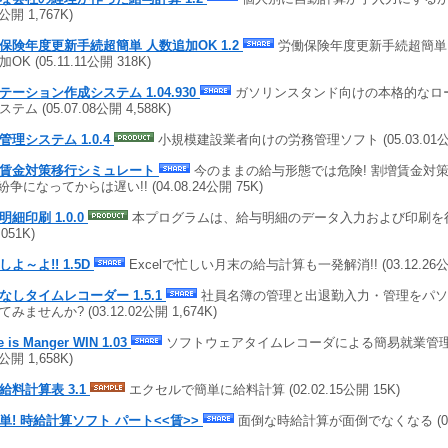
9公開 1,767K)
保険年度更新手続超簡単 人数追加OK 1.2
労働保険年度更新手続超簡単
OK (05.11.11公開 318K)
テーション作成システム 1.04.930
ガソリンスタンド向けの本格的なロ
テム (05.07.08公開 4,588K)
管理システム 1.0.4
小規模建設業者向けの労務管理ソフト (05.03.01公開 
賃金対策移行シミュレート
今のままの給与形態では危険! 割増賃金対
紛争になってからは遅い!! (04.08.24公開 75K)
明細印刷 1.0.0
本プログラムは、給与明細のデータ入力および印刷を行う (
,051K)
しよ～よ!! 1.5D
Excelで忙しい月末の給与計算も一発解消!! (03.12.26公開
なしタイムレコーダー 1.5.1
社員名簿の管理と出退勤入力・管理をパソ
みませんか? (03.12.02公開 1,674K)
e is Manger WIN 1.03
ソフトウェアタイムレコーダによる簡易就業管理シス
5公開 1,658K)
給料計算表 3.1
エクセルで簡単に給料計算 (02.02.15公開 15K)
単! 時給計算ソフト パート<<賃>>
面倒な時給計算が面倒でなくなる (01.1