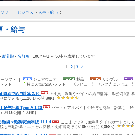
5用ソフト
ビジネス
人事・給与
事・給与
-
新着順
-
名前順
186本中1 ～ 50本を表示しています
1 |
2
|
3
|
4
ーソフト ｜
シェアウェア ｜
製品 ｜
サンプル ｜
ソフト ｜
特に人気の高いソフト ｜ 《レビュー》 リンク先にレビュー
el 時給で給与計算 2.10
正社員、派遣やバイトの給与計算、勤務時間計算に
に使える (11.10.14公開 88K)
給与計算 Type A 1.30
パートやアルバイトの給与を簡単に計算し、給
07.04.06公開 4,034K)
勤務(楽々勤務表)無料版 11.1.4
ここまでできて無料!! タイムカードとして
税も自動計算・エクセル変換・明細書発行 (07.05.09公開 8,858K)