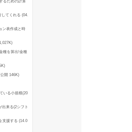
成するための計算
くれる (04.
ョン表作成と時
027K)
金種を算出!金種
K)
公開 146K)
いる小規模(20
出来る(2シフト
援する (14.0