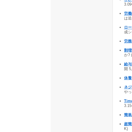
3.0
労働
は追加
ロー
成シス
労務
割増
か? 
給与
開 5
休養
ネジ
やって
Tim
3.1
簡単
超簡
K)