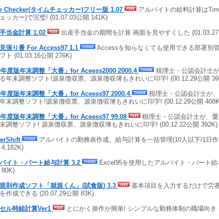
me Checker(タイムチェッカー)フリー版 1.07
アルバイトの給料計算はTime C
ッカー)で完璧! (01.07.03公開 141K)
手当金計算 1.02
出産手当金の期間を計算 画面を見やすくした (01.03.27公開
張り番 For Access97 1.1
Accessを知らなくても使用できる部署別
ト (01.03.16公開 276K)
0年度版年末調整「大番」for Aceess2000 2000.4
税理士・公認会計士が、
る年末調整ソフト!源泉徴収票、源泉徴収簿もきれいに印字! (00.12.29公開 399
0年度版年末調整「大番」for Aceess97 2000.4
税理士・公認会計士が、愛
年末調整ソフト!源泉徴収票、源泉徴収簿もきれいに印字! (00.12.29公開 408K
9年度版年末調整「大番」for Aceess97 99.08
税理士・公認会計士が、愛用
末調整ソフト! 源泉徴収票、源泉徴収簿もきれいに印字! (00.12.22公開 392K)
erShift
アルバイトの勤務表作成、給与計算を一括管理(10人以下/1日作業者) 
4,182K)
バイト・パート給与計算 3.2
Excel95を使用したアルバイト・パート給与計算
80K)
規則作成ソフト「就規くん」(試食版) 3.3
基本項目を入力するだけで労
作成できる (20.07.29公開 83K)
セル時給計算Ver1
とにかく操作が簡単! シンプルな勤務体制の職場向き (17.