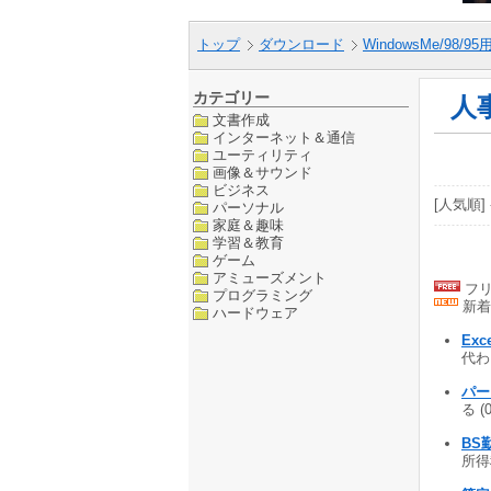
トップ
ダウンロード
WindowsMe/98/9
カテゴリー
人
文書作成
インターネット＆通信
ユーティリティ
画像＆サウンド
ビジネス
[人気順] 
パーソナル
家庭＆趣味
学習＆教育
ゲーム
アミューズメント
フリ
プログラミング
新着
ハードウェア
Exc
代わり
パート
る (
BS
所得