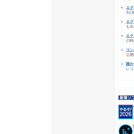
エク
3公開
エク
も出来
エク
の時給
コンビ
公開 
誰か
レコ
新着ソ