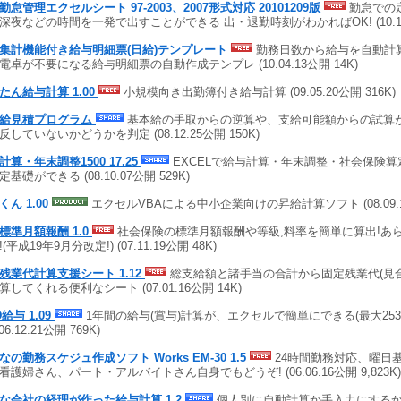
勤怠管理エクセルシート 97-2003、2007形式対応 20101209版
勤怠での
深夜などの時間を一発で出すことができる 出・退勤時刻がわかればOK! (10.12.1
集計機能付き給与明細票(日給)テンプレート
勤務日数から給与を自動計
電卓が不要になる給与明細票の自動作成テンプレ (10.04.13公開 14K)
たん給与計算 1.00
小規模向き出勤簿付き給与計算 (09.05.20公開 316K)
給見積プログラム
基本給の手取からの逆算や、支給可能額からの試算
反していないかどうかを判定 (08.12.25公開 150K)
計算・年末調整1500 17.25
EXCELで給与計算・年末調整・社会保険
基礎ができる (08.10.07公開 529K)
くん 1.00
エクセルVBAによる中小企業向けの昇給計算ソフト (08.09.18
標準月額報酬 1.0
社会保険の標準月額報酬や等級,料率を簡単に算出!あ
(平成19年9月分改定!) (07.11.19公開 48K)
残業代計算支援シート 1.12
総支給額と諸手当の合計から固定残業代(見
算してくれる便利なシート (07.01.16公開 14K)
給与 1.09
1年間の給与(賞与)計算が、エクセルで簡単にできる(最大253
(06.12.21公開 769K)
なの勤務スケジュ作成ソフト Works EM-30 1.5
24時間勤務対応、曜日
看護婦さん、パート・アルバイトさん自身でもどうぞ! (06.06.16公開 9,823K
な会社の経理が作った給与計算 1.2
個人別に自動計算か手入力にするか自由