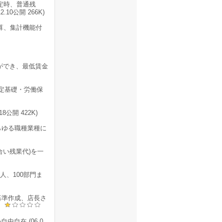
定時、普通残
0公開 266K)
算、集計機能付
ができ、最低賃金
算定基礎・労働保
公開 422K)
らゆる職種業種に
合い残業代)を一
人、100部門ま
基準作成、店長さ
)
自在 (06.0