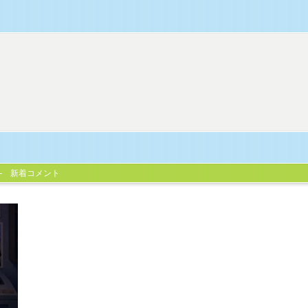
新着コメント