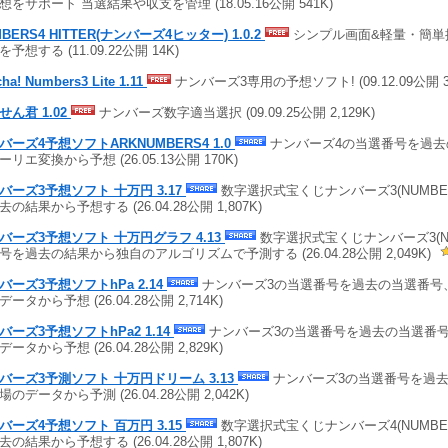
想をサポート 当選結果や収支を管理 (18.05.16公開 541K)
BERS4 HITTER(ナンバーズ4ヒッター) 1.0.2
シンプル画面&軽量・簡単
予想する (11.09.22公開 14K)
ha! Numbers3 Lite 1.11
ナンバーズ3専用の予想ソフト! (09.12.09公開 3
せん君 1.02
ナンバーズ数字適当選択 (09.09.25公開 2,129K)
バーズ4予想ソフトARKNUMBERS4 1.0
ナンバーズ4の当選番号を過去
ーリエ変換から予想 (26.05.13公開 170K)
バーズ3予想ソフト 十万円 3.17
数字選択式宝くじナンバーズ3(NUMBE
去の結果から予想する (26.04.28公開 1,807K)
バーズ3予想ソフト 十万円グラフ 4.13
数字選択式宝くじナンバーズ3(NU
号を過去の結果から独自のアルゴリズムで予測する (26.04.28公開 2,049K)
バーズ3予想ソフトhPa 2.14
ナンバーズ3の当選番号を過去の当選番号
ータから予想 (26.04.28公開 2,714K)
バーズ3予想ソフトhPa2 1.14
ナンバーズ3の当選番号を過去の当選番
ータから予想 (26.04.28公開 2,829K)
バーズ3予測ソフト 十万円ドリーム 3.13
ナンバーズ3の当選番号を過
のデータから予測 (26.04.28公開 2,042K)
バーズ4予想ソフト 百万円 3.15
数字選択式宝くじナンバーズ4(NUMBE
去の結果から予想する (26.04.28公開 1,807K)