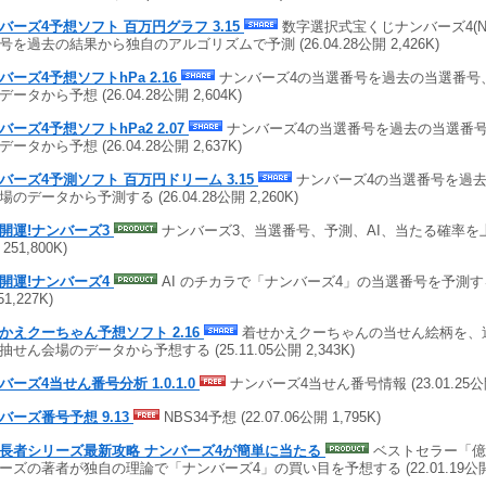
バーズ4予想ソフト 百万円グラフ 3.15
数字選択式宝くじナンバーズ4(NU
号を過去の結果から独自のアルゴリズムで予測 (26.04.28公開 2,426K)
バーズ4予想ソフトhPa 2.16
ナンバーズ4の当選番号を過去の当選番号
ータから予想 (26.04.28公開 2,604K)
バーズ4予想ソフトhPa2 2.07
ナンバーズ4の当選番号を過去の当選番
ータから予想 (26.04.28公開 2,637K)
バーズ4予測ソフト 百万円ドリーム 3.15
ナンバーズ4の当選番号を過
場のデータから予測する (26.04.28公開 2,260K)
で開運!ナンバーズ3
ナンバーズ3、当選番号、予測、AI、当たる確率を上げる 
251,800K)
で開運!ナンバーズ4
AI のチカラで「ナンバーズ4」の当選番号を予測する (2
51,227K)
かえクーちゃん予想ソフト 2.16
着せかえクーちゃんの当せん絵柄を、
抽せん会場のデータから予想する (25.11.05公開 2,343K)
バーズ4当せん番号分析 1.0.1.0
ナンバーズ4当せん番号情報 (23.01.25公開 
バーズ番号予想 9.13
NBS34予想 (22.07.06公開 1,795K)
長者シリーズ最新攻略 ナンバーズ4が簡単に当たる
ベストセラー「億
ーズの著者が独自の理論で「ナンバーズ4」の買い目を予想する (22.01.19公開 7