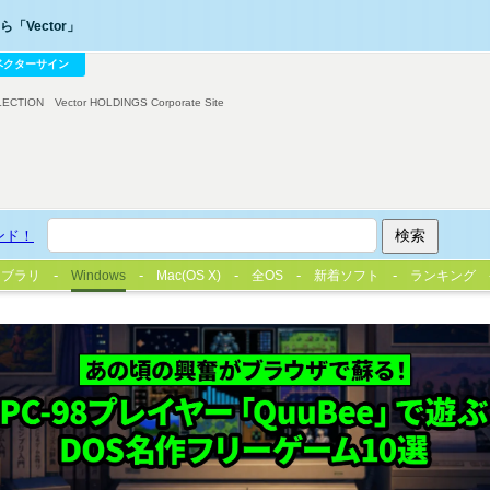
「Vector」
ベクターサイン
LECTION
Vector HOLDINGS Corporate Site
ンド！
イブラリ
Windows
Mac(OS X)
全OS
新着ソフト
ランキング