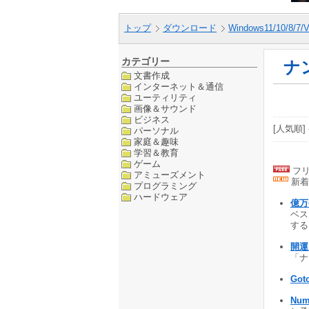
トップ
ダウンロード
Windows11/10/8/7/V
カテゴリー
ナ
文書作成
インターネット＆通信
ユーティリティ
画像＆サウンド
ビジネス
[人気順] 
パーソナル
家庭＆趣味
学習＆教育
ゲーム
フリ
アミューズメント
新着
プログラミング
ハードウェア
億万
ベス
する 
開運
「ナ
Got
Num