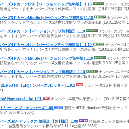
バーズ3ドカーンLite【バージョンアップ無料版】 1.10
ナンバーズ3
配当をゲットするナンバーズ3次世代攻略ソフトの決定版!! (19.01.25公開 13,5
バーズ3ドカーンMiddle [バージョンアップ無料版] 1.10
ナンバーズ3
額配当をゲットするナンバーズ3次世代攻略ソフトの決定版!! (19.01.25公開 13,
バーズ3ドカーン【バージョンアップ無料版】 1.10
ナンバーズ3で一
をゲットするナンバーズ3次世代攻略ソフトの決定版!! (19.01.25公開 13,556K
バーズ4ドカーンLite【バージョンアップ無料版】 1.10
ナンバーズ4
配当をゲットするナンバーズ4次世代攻略ソフトの決定版!! (19.01.25公開 13,3
バーズ4ドカーンMiddle [バージョンアップ無料版] 1.10
ナンバーズ4
額配当をゲットするナンバーズ4次世代攻略ソフトの決定版!! (19.01.25公開 13,
バーズ4ドカーン【バージョンアップ無料版】 1.10
ナンバーズ4で一
をゲットするナンバーズ4次世代攻略ソフトの決定版!! (19.01.25公開 13,409K
BERS3 HITTER(ナンバーズ3ヒッター) 1.0.2
ナンバーズ3専用予想ソフト (1
K)
ha! Numbers4 Lite 1.01
ナンバーズ4専用の予想ソフト! (09.12.15公開 3
トリー・オブ・ナンバーズ 1.08
驚愕のHIT率 Numbers予測ホビーソ
09.04.07公開 3,760K)
バーズ3&4 デラックス 陰陽道 【無料版】 1.00
陰陽道によるお気軽お
フト 当選番号ダウンロード機能付 (08.11.14公開 68,355K)