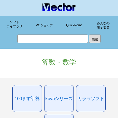
ソフト
みんなの
PCショップ
QuickPoint
ライブラリ
電子署名
算数・数学
100ます計算
koyaシリーズ
カララソフト