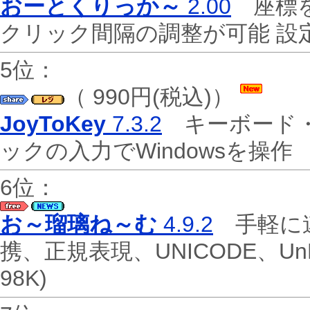
おーとくりっか～
2.00
座標を
クリック間隔の調整が可能 
5位：
（ 990円(税込)）
JoyToKey
7.3.2
キーボード・
ックの入力でWindowsを操
6位：
お～瑠璃ね～む
4.9.2
手軽に連
携、正規表現、UNICODE、
98K)