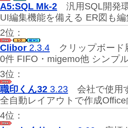
A5:SQL Mk-2
汎用SQL開発環
UI編集機能を備える ER図も
2位：
Clibor
2.3.4
クリップボード履歴
0件 FIFO・migemo他 シン
3位：
職印くん32
3.23
会社で使用す
全自動レイアウトで作成Offi
4位：