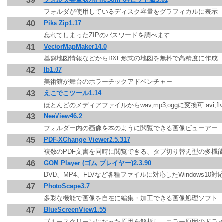
39
フォルダが使用しているディスク容量をグラフィカルに表示
40
Pika Zip1.17
忘れてしまったZIPのパスワードを調べます
41
VectorMapMaker14.0
基盤地図情報などからDXF形式の地図を無料で高精度に作成
42
Ib1.07
美術館が舞台のホラーチックアドベンチャー
43
えこでこツール1.14
ほとんどのメディアファイルからwav,mp3,oggに変換可 avi,
43
NeeView46.2
フォルダー内の画像を本のように閲覧できる画像ビューアー
45
PDF-XChange Viewer2.5.317
複数のPDF文書を同時に閲覧できる、タブ切り替え型の多機能
46
GOM Player (ゴム プレイヤー)2.3.90
DVD、MP4、FLVなど各種ファイルに対応したWindows1
47
PhotoScape3.7
多彩な機能で画像を自在に編集・加工できる画像処理ソフト
47
BlueScreenView1.55
ブルースクリーンになった原因を解析し、エラー原因のドラ