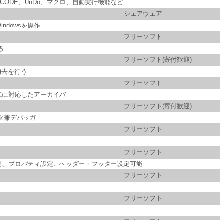
ODE、UnDo、マクロ、自動実行機能など
シェアウェア
dowsを操作
フリーソフト
る
フリーソフト(寄付歓迎)
消去を行う
フリーソフト
形式に対応したアーカイバ
フリーソフト(寄付歓迎)
タ兼デバッガ
フリーソフト
フリーソフト
定、プロパティ設定、ヘッダー・フッター設定可能
フリーソフト
フリーソフト