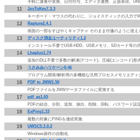
手軽に連番や置換、日付付与、エディタ連携、正規表現、UNIC
11
JoyToKey7.3.3
キーボード・マウスの代わりに、ジョイスティックの入力でWin
12
Rapture2.4.1
画面の一部をすばやくキャプチャ そのまま付箋のように使え
13
ディスク消去ユーティリティ1.2
インストール不要でUSB-HDD、USBメモリ、SDカード等の
14
Lhaplus1.74
追加のDLL不要で多数の解凍(デコード)、圧縮(エンコード)
15
うさみみハリケーン0.46
プログラム開発/解析用の多機能な汎用プロセスメモリエディ
16
PDF to JWW1.50
PDFファイルをJWWデータファイルに変換する
17
pdf_as1.65
PDFの結合、分割、追加、抽出、削除、回転、パスワード設
18
ExPing1.33
複数の対象にPINGを連続実施
19
UWSC5.3.0.2
Windows操作の自動化