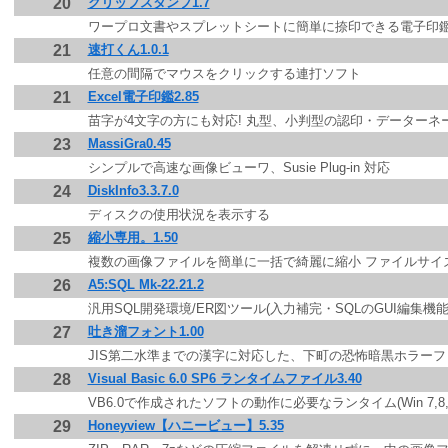
20
クリップスタンプ1.7
ワープロ文書やスプレットシートに簡単に捺印できる電子印鑑
21
速打くん1.0.1
任意の間隔でマウスをクリックする連打ソフト
21
Excel電子印鑑2.85
苗字が4文字の方にも対応! 丸型、小判型の認印・データー
23
MassiGra0.45
シンプルで高速な画像ビューワ、Susie Plug-in 対応
24
DiskInfo3.3.7.0
ディスクの使用状況を表示する
25
縮小専用。1.50
複数の画像ファイルを簡単に一括で綺麗に縮小 ファイルサイズ
26
A5:SQL Mk-22.21.2
汎用SQL開発環境/ER図ツール(入力補完・SQLのGUI編集機
27
吐き溜フォント1.00
JIS第二水準までの漢字に対応した、下町の恐怖暗黒ホラーフ
28
Visual Basic 6.0 SP6 ランタイムファイル3.40
VB6.0で作成されたソフトの動作に必要なランタイム(Win 7,8,1
29
Honeyview【ハニービュー】5.35