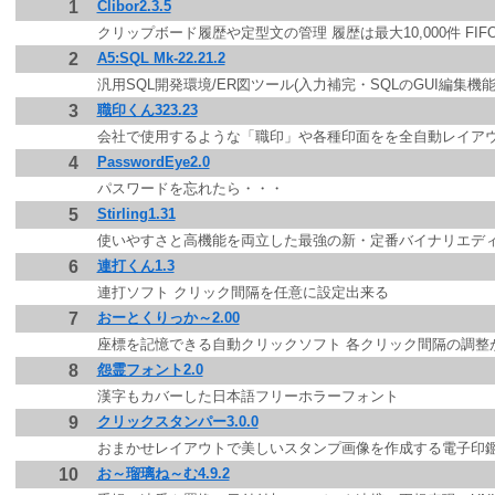
1
Clibor2.3.5
クリップボード履歴や定型文の管理 履歴は最大10,000件 FIFO
2
A5:SQL Mk-22.21.2
汎用SQL開発環境/ER図ツール(入力補完・SQLのGUI編集機
3
職印くん323.23
会社で使用するような「職印」や各種印面をを全自動レイアウトで
4
PasswordEye2.0
パスワードを忘れたら・・・
5
Stirling1.31
使いやすさと高機能を両立した最強の新・定番バイナリエデ
6
連打くん1.3
連打ソフト クリック間隔を任意に設定出来る
7
おーとくりっか～2.00
座標を記憶できる自動クリックソフト 各クリック間隔の調整
8
怨霊フォント2.0
漢字もカバーした日本語フリーホラーフォント
9
クリックスタンパー3.0.0
おまかせレイアウトで美しいスタンプ画像を作成する電子印
10
お～瑠璃ね～む4.9.2