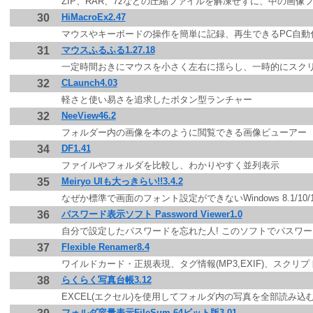
ZIP、RAR、7zなどの圧縮ファイルを解凍せずに、中の画
30
HiMacroEx2.47
マウスやキーボードの操作を簡単に記録、再生できるPC自動
31
マウスふるふる1.27.18
一定時間おきにマウスを小さく左右に揺らし、一時的にスク
32
CLaunch4.03
軽さと使い易さを追求したボタン型ランチャー
32
NeeView46.2
フォルダー内の画像を本のように閲覧できる画像ビューアー
34
DF1.41
ファイルやフォルダを比較し、わかりやすく並列表示
35
Meiryo UIも大っきらい!!3.4.2
なぜか標準で画面のフォント設定ができないWindows 8.1/1
36
パスワード表示ソフト Password Viewer1.0
自分で設定したパスワードを忘れた人! このソフトでパスワー
37
Flexible Renamer8.4
ワイルドカード・正規表現、タグ情報(MP3,EXIF)、スク
38
らくらく写真台帳3.12
EXCEL(エクセル)を使用してフォルダ内の写真を全部読み込む
フォルダ容量表示FileSum 64ビット版3.01