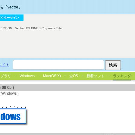
「Vector」
ベクターサイン
LECTION
Vector HOLDINGS Corporate Site
ンド！
イブラリ
Windows
Mac(OS X)
全OS
新着ソフト
ランキング
8-05 )
indows）