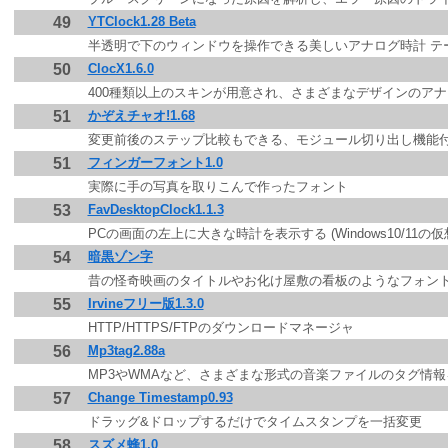
49
YTClock1.28 Beta
半透明で下のウィンドウを操作できる美しいアナログ時計 テ
50
ClocX1.6.0
400種類以上のスキンが用意され、さまざまなデザインのア
51
かぞえチャオ!1.68
変更前後のステップ比較もできる、モジュール切り出し機能
51
フィンガーフォント1.0
実際に手の写真を取りこんで作ったフォント
53
FavDesktopClock1.1.3
PCの画面の左上に大きな時計を表示する (Windows10/11
54
暗黒ゾン字
昔の怪奇映画のタイトルやお化け屋敷の看板のようなフォント
55
Irvineフリー版1.3.0
HTTP/HTTPS/FTPのダウンロードマネージャ
56
Mp3tag2.88a
MP3やWMAなど、さまざまな形式の音楽ファイルのタグ情
57
Change Timestamp0.93
ドラッグ&ドロップするだけでタイムスタンプを一括変更
58
スズメ蜂1.0