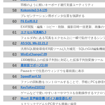
羽根のように軽いキーボード連打支援ユーティリティ
58
Kokomite2-3-4-135
プレゼンテーション用ポインタ位置を強調する
60
F6 Exif0.8.2
EXIF閲覧・編集・コピー・削除、撮影日時一括更新、画像の
61
エクセル写真帳5.3
フォルダ内にある写真をエクセル上に一瞬で貼付できるシン
62
A5:SQL Mk-22.21.2
汎用SQL開発環境/ER図ツール(入力補完・SQLのGUI編集機
63
WinExChange7.09
1300種類以上の拡張子判別に対応した拡張子判別変換ツール
64
最前面でポーズ2.00
Pauseキーで任意のウィンドウを最前面に表示
64
SpeedFan4.52
ファンの回転数をコントロールすることで、手軽にPCを静音
64
KeyToKey210312
ゲームなどで使いやすいキーやマウスを自動操作するマクロツ
67
Moo0 音声録音機 (ボイス録音器)1.47
１クリックでどんなPC音でも簡単に録音