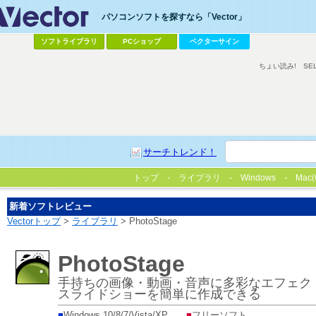
パソコンソフトを探すなら「Vector」
ソフトライブラリ
PCショップ
ベクターサイン
ちょい読み!
SE
サーチトレンド！
トップ
ライブラリ
Windows
Mac(
新着ソフトレビュー
Vectorトップ
>
ライブラリ
> PhotoStage
PhotoStage
手持ちの画像・動画・音声に多彩なエフェク
スライドショーを簡単に作成できる
■
Windows 10/8/7/Vista/XP
■
フリーソフト