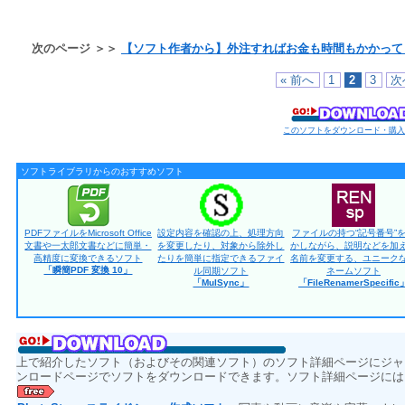
次のページ ＞＞
【ソフト作者から】外注すればお金も時間もかかって
« 前へ
1
2
3
次
このソフトをダウンロード・購
ソフトライブラリからのおすすめソフト
PDFファイルをMicrosoft Office
設定内容を確認の上、処理方向
ファイルの持つ“記号番号”
文書や一太郎文書などに簡単・
を変更したり、対象から除外し
かしながら、説明などを加
高精度に変換できるソフト
たりを簡単に指定できるファイ
名前を変更する、ユニーク
「瞬簡PDF 変換 10」
ル同期ソフト
ネームソフト
「MulSync」
「FileRenamerSpecific
上で紹介したソフト（およびその関連ソフト）のソフト詳細ページにジャ
ンロードページでソフトをダウンロードできます。ソフト詳細ページには