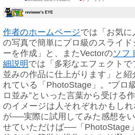
reviewer's EYE
作者のホームページ
では「お気に
の写真で簡単にプロ級のスライド
ーを作成」と、またVectorの
ソフ
細説明
では「多彩なエフェクトで
並みの作品に仕上がります」と紹
れている「PhotoStage」。“プロ級
ロ並み”といった言葉から受ける
のイメージは人それぞれかもしれ
が──実際に試用してみた感想を
せていただけば──「PhotoStage