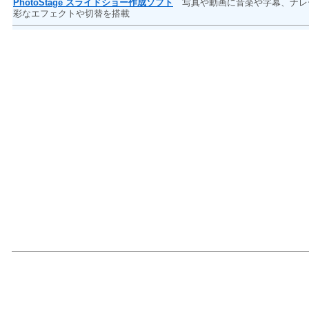
PhotoStage スライドショー作成ソフト
写真や動画に音楽や字幕、ナレー
彩なエフェクトや切替を搭載