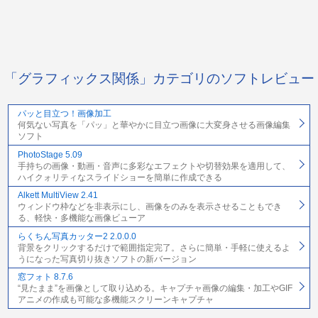
「グラフィックス関係」カテゴリのソフトレビュー
パッと目立つ！画像加工
何気ない写真を「パッ」と華やかに目立つ画像に大変身させる画像編集
ソフト
PhotoStage 5.09
手持ちの画像・動画・音声に多彩なエフェクトや切替効果を適用して、
ハイクォリティなスライドショーを簡単に作成できる
Alkett MultiView 2.41
ウィンドウ枠などを非表示にし、画像をのみを表示させることもでき
る、軽快・多機能な画像ビューア
らくちん写真カッター2 2.0.0.0
背景をクリックするだけで範囲指定完了。さらに簡単・手軽に使えるよ
うになった写真切り抜きソフトの新バージョン
窓フォト 8.7.6
“見たまま”を画像として取り込める。キャプチャ画像の編集・加工やGIF
アニメの作成も可能な多機能スクリーンキャプチャ