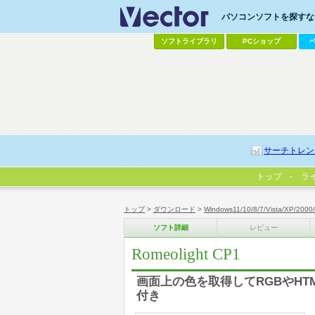
パソコンソフトを探すなら
ソフトライブラリ
PCショップ
サーチトレン
トップ
ラ
トップ
>
ダウンロード
>
Windows11/10/8/7/Vista/XP/2000
ソフト詳細
レビュー
Romeolight CP1
画面上の色を取得してRGBやHT
付き