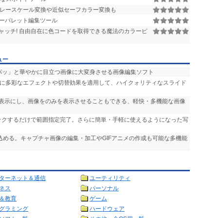
グレースケール変換や近似セーフカラー変換も
ーパレット編集ツール
ャッチ! 自由自在に色コードを取得できる魔法のカラーピ
ュー
「パッ」と華やかに目立つ画像に大変身させる画像編集ソフト
声に多彩なエフェクトや切替効果を適用して、ハイクォリティなスライド
非表示にし、画像をのみを表示させることもできる、軽快・多機能な画像
リックするだけで範囲指定完了。さらに簡単・手軽に使えるようになった写
り込める。キャプチャ画像の編集・加工やGIFアニメの作成も可能な多機能
ターネット＆通信
ユーティリティ
ネス
パーソナル
＆教育
ゲーム
グラミング
ハードウェア