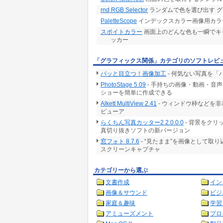
rnd RGB Selector
ランダムで色を選び出す 
PaletteScope
インデックスカラー画像用カラ
スポイトカラー
画面上のどんな色も一瞬でキ
ッカー
「グラフィックス関係」カテゴリのソフトレビ
パッと目立つ！画像加工
- 何気ない写真を
PhotoStage 5.09
- 手持ちの画像・動画・音
ショーを簡単に作成できる
Alkett MultiView 2.41
- ウィンドウ枠などを
ビューア
らくちん写真カッター2 2.0.0.0
- 背景をク
真切り抜きソフトの新バージョン
窓フォト 8.7.6
- “見たまま”を画像として取
スクリーンキャプチャ
カテゴリーから選ぶ
文書作成
イン
画像＆サウンド
ビジ
家庭＆趣味
学習
アミューズメント
プロ