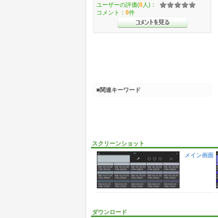
ユーザーの評価(
0
人)：
コメント：
0
件
■関連キーワード
スクリーンショット
メイン画面
ダウンロード