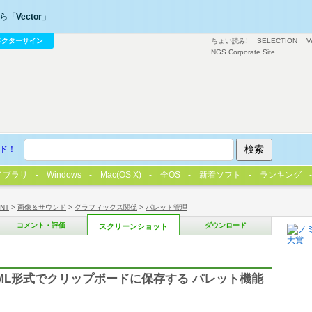
「Vector」
ベクターサイン
ちょい読み!
SELECTION
V
NGS Corporate Site
ド！
イブラリ
Windows
Mac(OS X)
全OS
新着ソフト
ランキング
/NT
>
画像＆サウンド
>
グラフィックス関係
>
パレット管理
コメント・評価
ダウンロード
スクリーンショット
ML形式でクリップボードに保存する パレット機能