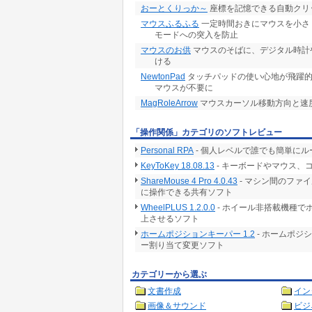
おーとくりっか～
座標を記憶できる自動クリ
マウスふるふる
一定時間おきにマウスを小さ
モードへの突入を防止
マウスのお供
マウスのそばに、デジタル時計
ける
NewtonPad
タッチパッドの使い心地が飛躍的
マウスが不要に
MagRoleArrow
マウスカーソル移動方向と速
「操作関係」カテゴリのソフトレビュー
Personal RPA
- 個人レベルで誰でも簡単に
KeyToKey 18.08.13
- キーボードやマウス
ShareMouse 4 Pro 4.0.43
- マシン間のファ
に操作できる共有ソフト
WheelPLUS 1.2.0.0
- ホイール非搭載機種で
上させるソフト
ホームポジションキーパー 1.2
- ホームポジ
ー割り当て変更ソフト
カテゴリーから選ぶ
文書作成
イン
画像＆サウンド
ビジ