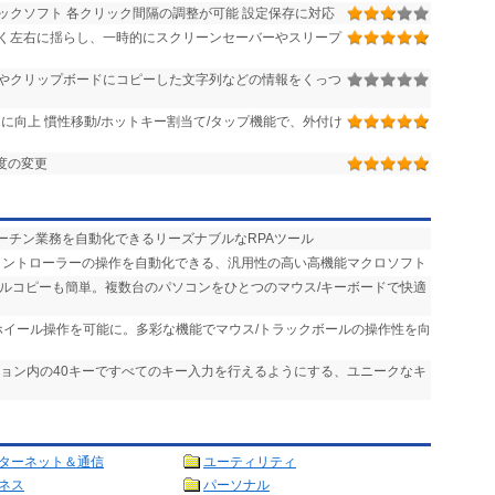
ックソフト 各クリック間隔の調整が可能 設定保存に対応
く左右に揺らし、一時的にスクリーンセーバーやスリープ
やクリップボードにコピーした文字列などの情報をくっつ
に向上 慣性移動/ホットキー割当て/タップ機能で、外付け
度の変更
ルーチン業務を自動化できるリーズナブルなRPAツール
、コントローラーの操作を自動化できる、汎用性の高い高機能マクロソフト
イルコピーも簡単。複数台のパソコンをひとつのマウス/キーボードで快適
ホイール操作を可能に。多彩な機能でマウス/トラックボールの操作性を向
ション内の40キーですべてのキー入力を行えるようにする、ユニークなキ
ターネット＆通信
ユーティリティ
ネス
パーソナル