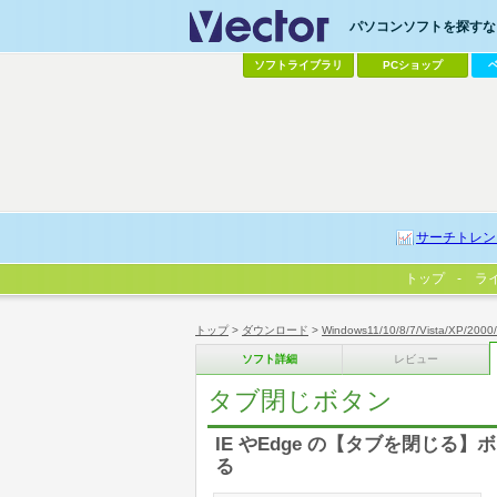
パソコンソフトを探すなら
ソフトライブラリ
PCショップ
サーチトレン
トップ
ラ
トップ
>
ダウンロード
>
Windows11/10/8/7/Vista/XP/2000
ソフト詳細
レビュー
タブ閉じボタン
IE やEdge の【タブを閉じ
る