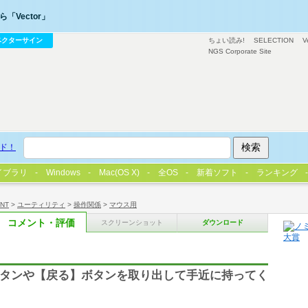
「Vector」
ベクターサイン
ちょい読み!
SELECTION
V
NGS Corporate Site
ド！
イブラリ
Windows
Mac(OS X)
全OS
新着ソフト
ランキング
/NT
>
ユーティリティ
>
操作関係
>
マウス用
コメント・評価
スクリーンショット
ダウンロード
る】ボタンや【戻る】ボタンを取り出して手近に持ってく