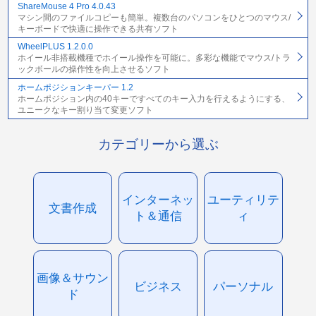
ShareMouse 4 Pro 4.0.43
マシン間のファイルコピーも簡単。複数台のパソコンをひとつのマウス/
キーボードで快適に操作できる共有ソフト
WheelPLUS 1.2.0.0
ホイール非搭載機種でホイール操作を可能に。多彩な機能でマウス/トラ
ックボールの操作性を向上させるソフト
ホームポジションキーパー 1.2
ホームポジション内の40キーですべてのキー入力を行えるようにする、
ユニークなキー割り当て変更ソフト
カテゴリーから選ぶ
インターネッ
ユーティリテ
文書作成
ト＆通信
ィ
画像＆サウン
ビジネス
パーソナル
ド