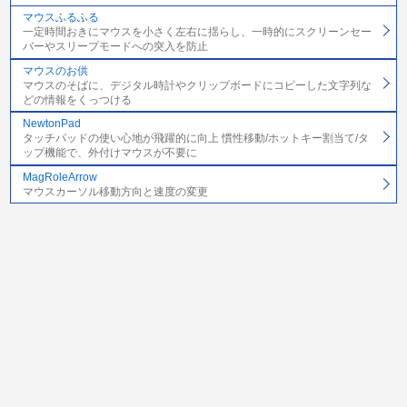
マウスふるふる
一定時間おきにマウスを小さく左右に揺らし、一時的にスクリーンセー
バーやスリープモードへの突入を防止
マウスのお供
マウスのそばに、デジタル時計やクリップボードにコピーした文字列な
どの情報をくっつける
NewtonPad
タッチパッドの使い心地が飛躍的に向上 慣性移動/ホットキー割当て/タ
ップ機能で、外付けマウスが不要に
MagRoleArrow
マウスカーソル移動方向と速度の変更