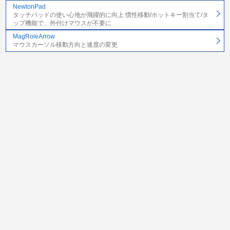
NewtonPad
タッチパッドの使い心地が飛躍的に向上 慣性移動/ホットキー割当て/タ
ップ機能で、外付けマウスが不要に
MagRoleArrow
マウスカーソル移動方向と速度の変更