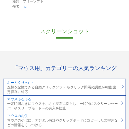
種類：フリーソフト
作者：
tori
スクリーンショット
「マウス用」カテゴリーの人気ランキング
おーとくりっか～
座標を記憶できる自動クリックソフト 各クリック間隔の調整が可能 設
定保存に対応
マウスふるふる
一定時間おきにマウスを小さく左右に揺らし、一時的にスクリーンセー
バーやスリープモードへの突入を防止
マウスのお供
マウスのそばに、デジタル時計やクリップボードにコピーした文字列な
どの情報をくっつける