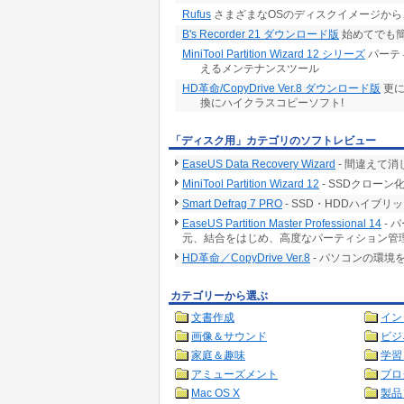
Rufus
さまざまなOSのディスクイメージから
B's Recorder 21 ダウンロード版
始めてでも
MiniTool Partition Wizard 12 シリーズ
パーテ
えるメンテナンスツール
HD革命/CopyDrive Ver.8 ダウンロード版
更に
換にハイクラスコピーソフト!
「ディスク用」カテゴリのソフトレビュー
EaseUS Data Recovery Wizard
- 間違えて
MiniTool Partition Wizard 12
- SSDクロー
Smart Defrag 7 PRO
- SSD・HDDハイ
EaseUS Partition Master Professional 14
- 
元、結合をはじめ、高度なパーティション管
HD革命／CopyDrive Ver.8
- パソコンの環境
カテゴリーから選ぶ
文書作成
イン
画像＆サウンド
ビジ
家庭＆趣味
学習
アミューズメント
プロ
Mac OS X
製品