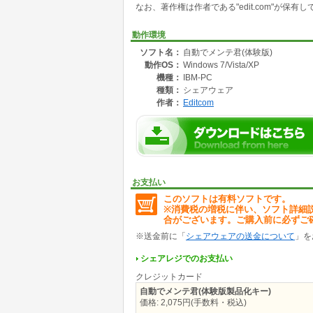
なお、著作権は作者である"edit.com"が
メンテナンスの内容は、
・レジストリクリーン
動作環境
・ディスククリーンアップ
ソフト名：
自動でメンテ君(体験版)
・ディスクデフラグ
動作OS：
Windows 7/Vista/XP
・バックアップ
・ディスクチェック
機種：
IBM-PC
・空き領域削除
種類：
シェアウェア
が実行可能です。
作者：
Editcom
オプション設定としましては、
・単一メンテナンス実行後に電源を切る
・全メンテナンス実行後に電源を切る
・自動実行する予約時間設定（スケジュール設
が設定可能です。
お支払い
このソフトは有料ソフトです。
※消費税の増税に伴い、ソフト詳細
合がございます。ご購入前に必ずご
※送金前に「
シェアウェアの送金について
」を
シェアレジでのお支払い
クレジットカード
自動でメンテ君(体験版製品化キー)
価格: 2,075円(手数料・税込)