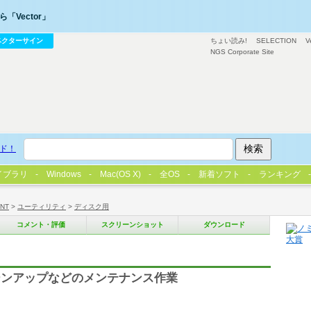
「Vector」
ベクターサイン
ちょい読み!
SELECTION
V
NGS Corporate Site
ド！
イブラリ
Windows
Mac(OS X)
全OS
新着ソフト
ランキング
/NT
>
ユーティリティ
>
ディスク用
コメント・評価
スクリーンショット
ダウンロード
ーンアップなどのメンテナンス作業