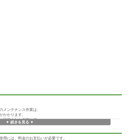
のメンテナンス作業は、
がかかります、
に設定された内容にて、
▼ 続きを見る ▼
す。（単一メンテナンスの実行も可能です。）
目を選択することも可能となっております。
にパソコンの電源を切ることも可能です。
使用には、料金のお支払いが必要です。
ルすることも可能となっております。