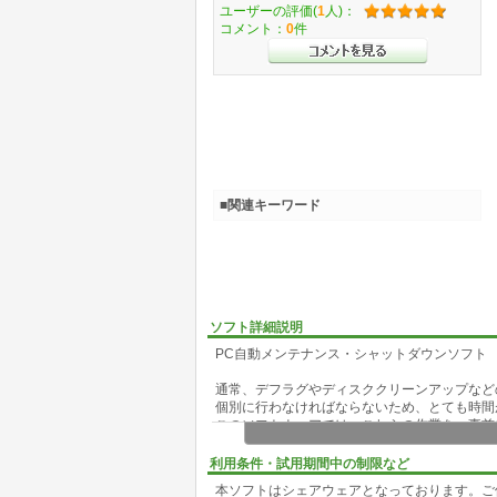
ユーザーの評価(
1
人)：
コメント：
0
件
■関連キーワード
ソフト詳細説明
PC自動メンテナンス・シャットダウンソフト
通常、デフラグやディスククリーンアップなど
個別に行わなければならないため、とても時間
このソフトウェアでは、これらの作業を、事前
ボタンひとつで一括自動実行することができま
一括メンテナンス時に実行するメンテナンス項
利用条件・試用期間中の制限など
一括メンテナンスや単一メンテナンスの終了時
本ソフトはシェアウェアとなっております。ご
予約時間毎に自動実行できるようにスケジュー