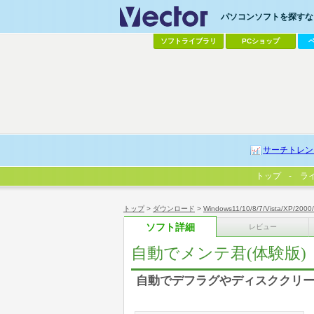
パソコンソフトを探すなら
ソフトライブラリ
PCショップ
サーチトレン
トップ
ラ
トップ
>
ダウンロード
>
Windows11/10/8/7/Vista/XP/2000
ソフト詳細
レビュー
自動でメンテ君(体験版)
自動でデフラグやディスククリ