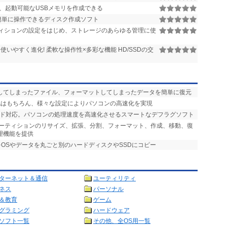
、起動可能なUSBメモリを作成できる
簡単に操作できるディスク作成ソフト
ィションの設定をはじめ、ストレージのあらゆる管理に使
使いやすく進化! 柔軟な操作性×多彩な機能 HD/SSDの交
消してしまったファイル、フォーマットしてしまったデータを簡単に復元
ン化はもちろん、様々な設定によりパソコンの高速化を実現
ブリッド対応。パソコンの処理速度を高速化させるスマートなデフラグソフト
パーティションのリサイズ、拡張、分割、フォーマット、作成、移動、復
理機能を提供
をOSやデータを丸ごと別のハードディスクやSSDにコピー
ターネット＆通信
ユーティリティ
ネス
パーソナル
＆教育
ゲーム
グラミング
ハードウェア
ソフト一覧
その他、全OS用一覧