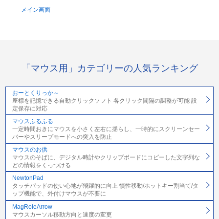
メイン画面
「マウス用」カテゴリーの人気ランキング
おーとくりっか～
座標を記憶できる自動クリックソフト 各クリック間隔の調整が可能 設
定保存に対応
マウスふるふる
一定時間おきにマウスを小さく左右に揺らし、一時的にスクリーンセー
バーやスリープモードへの突入を防止
マウスのお供
マウスのそばに、デジタル時計やクリップボードにコピーした文字列な
どの情報をくっつける
NewtonPad
タッチパッドの使い心地が飛躍的に向上 慣性移動/ホットキー割当て/タ
ップ機能で、外付けマウスが不要に
MagRoleArrow
マウスカーソル移動方向と速度の変更