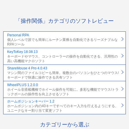
「操作関係」カテゴリのソフトレビュー
Personal RPA
個人レベルで誰でも簡単にルーチン業務を自動化できるリーズナブルな
RPAツール
KeyToKey 18.08.13
キーボードやマウス、コントローラーの操作を自動化できる、汎用性の
高い高機能マクロソフト
ShareMouse 4 Pro 4.0.43
マシン間のファイルコピーも簡単。複数台のパソコンをひとつのマウス/
キーボードで快適に操作できる共有ソフト
WheelPLUS 1.2.0.0
ホイール非搭載機種でホイール操作を可能に。多彩な機能でマウス/トラ
ックボールの操作性を向上させるソフト
ホームポジションキーパー 1.2
ホームポジション内の40キーですべてのキー入力を行えるようにする、
ユニークなキー割り当て変更ソフト
カテゴリーから選ぶ