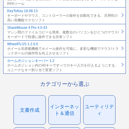
RPAツール
KeyToKey 18.08.13
キーボードやマウス、コントローラーの操作を自動化できる、汎用性の
高い高機能マクロソフト
ShareMouse 4 Pro 4.0.43
マシン間のファイルコピーも簡単。複数台のパソコンをひとつのマウス/
キーボードで快適に操作できる共有ソフト
WheelPLUS 1.2.0.0
ホイール非搭載機種でホイール操作を可能に。多彩な機能でマウス/トラ
ックボールの操作性を向上させるソフト
ホームポジションキーパー 1.2
ホームポジション内の40キーですべてのキー入力を行えるようにする、
ユニークなキー割り当て変更ソフト
カテゴリーから選ぶ
インターネッ
ユーティリテ
文書作成
ト＆通信
ィ