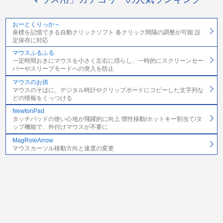
おーとくりっか～
座標を記憶できる自動クリックソフト 各クリック間隔の調整が可能 設
定保存に対応
マウスふるふる
一定時間おきにマウスを小さく左右に揺らし、一時的にスクリーンセー
バーやスリープモードへの突入を防止
マウスのお供
マウスのそばに、デジタル時計やクリップボードにコピーした文字列な
どの情報をくっつける
NewtonPad
タッチパッドの使い心地が飛躍的に向上 慣性移動/ホットキー割当て/タ
ップ機能で、外付けマウスが不要に
MagRoleArrow
マウスカーソル移動方向と速度の変更