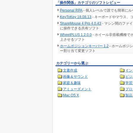
「操作関係」カテゴリのソフトレビュー
Personal RPA
- 個人レベルで誰でも簡単に
KeyToKey 18.08.13
- キーボードやマウス
ShareMouse 4 Pro 4.0.43
- マシン間のファ
に操作できる共有ソフト
WheelPLUS 1.2.0.0
- ホイール非搭載機種で
上させるソフト
ホームポジションキーパー 1.2
- ホームポジ
ー割り当て変更ソフト
カテゴリーから選ぶ
文書作成
イン
画像＆サウンド
ビジ
家庭＆趣味
学習
アミューズメント
プロ
Mac OS X
製品