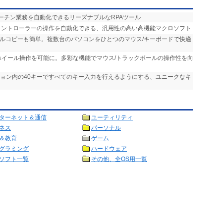
ルーチン業務を自動化できるリーズナブルなRPAツール
、コントローラーの操作を自動化できる、汎用性の高い高機能マクロソフト
イルコピーも簡単。複数台のパソコンをひとつのマウス/キーボードで快適
ホイール操作を可能に。多彩な機能でマウス/トラックボールの操作性を向
ション内の40キーですべてのキー入力を行えるようにする、ユニークなキ
ターネット＆通信
ユーティリティ
ネス
パーソナル
＆教育
ゲーム
グラミング
ハードウェア
ソフト一覧
その他、全OS用一覧