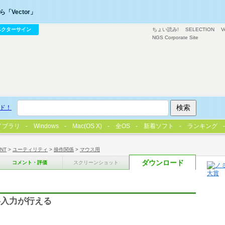
「Vector」
ベクターサイン
ちょい読み!
SELECTION
V
NGS Corporate Site
ド！
イブラリ
Windows
Mac(OS X)
全OS
新着ソフト
ランキング
/NT
>
ユーティリティ
>
操作関係
>
マウス用
ダウンロード
コメント・評価
スクリーンショット
字入力が行える