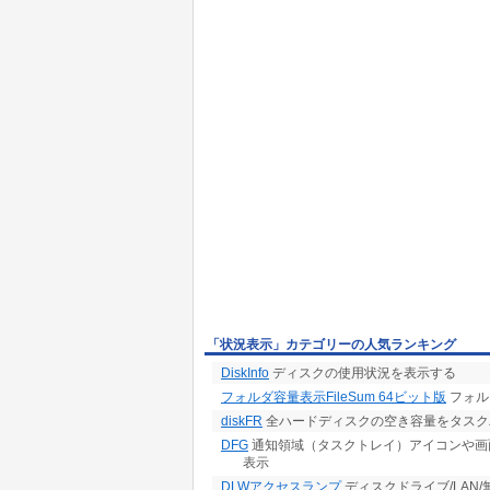
「状況表示」カテゴリーの人気ランキング
DiskInfo
ディスクの使用状況を表示する
フォルダ容量表示FileSum 64ビット版
フォル
diskFR
全ハードディスクの空き容量をタスク
DFG
通知領域（タスクトレイ）アイコンや画
表示
DLWアクセスランプ
ディスクドライブ/LAN