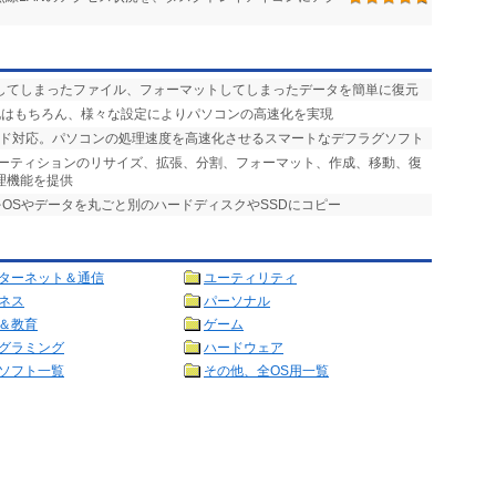
消してしまったファイル、フォーマットしてしまったデータを簡単に復元
ン化はもちろん、様々な設定によりパソコンの高速化を実現
ブリッド対応。パソコンの処理速度を高速化させるスマートなデフラグソフト
パーティションのリサイズ、拡張、分割、フォーマット、作成、移動、復
理機能を提供
をOSやデータを丸ごと別のハードディスクやSSDにコピー
ターネット＆通信
ユーティリティ
ネス
パーソナル
＆教育
ゲーム
グラミング
ハードウェア
ソフト一覧
その他、全OS用一覧