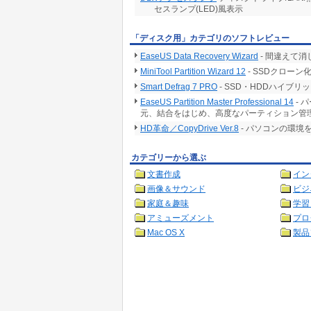
セスランプ(LED)風表示
「ディスク用」カテゴリのソフトレビュー
EaseUS Data Recovery Wizard
- 間違えて
MiniTool Partition Wizard 12
- SSDクロー
Smart Defrag 7 PRO
- SSD・HDDハイ
EaseUS Partition Master Professional 14
- 
元、結合をはじめ、高度なパーティション管
HD革命／CopyDrive Ver.8
- パソコンの環境
カテゴリーから選ぶ
文書作成
イン
画像＆サウンド
ビジ
家庭＆趣味
学習
アミューズメント
プロ
Mac OS X
製品