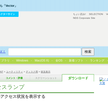
「Vector」
ベクターサイン
ちょい読み!
SELECTION
V
NGS Corporate Site
ド！
イブラリ
Windows
Mac(OS X)
全OS
新着ソフト
ランキング
/NT
>
ユーティリティ
>
ディスク用
>
状況表示
ダウンロード
コメント・評価
スクリーンショット
セスランプ
のアクセス状況を表示する